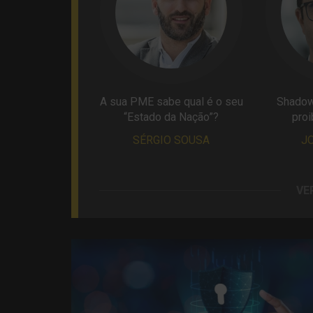
A sua PME sabe qual é o seu
Shadow 
“Estado da Nação”?
proi
SÉRGIO SOUSA
J
VE