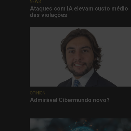
NEWS
Ataques com IA elevam custo médio
das violações
OPINION
Admirável Cibermundo novo?