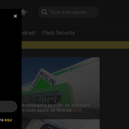
×
pesquisa
pesquisa
Labs
Podcast
Flash Security
rtas
eroy Merlin reinventa gestão de acessos
rivilegiados com apoio da Noesis
tra
aqui