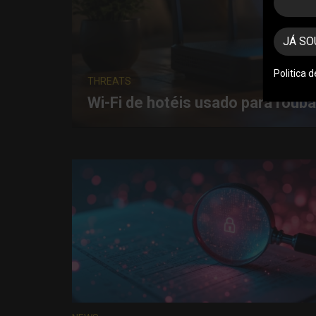
JÁ SO
THREATS
Politica 
CNCS reforça alertas para vulne
empresarial