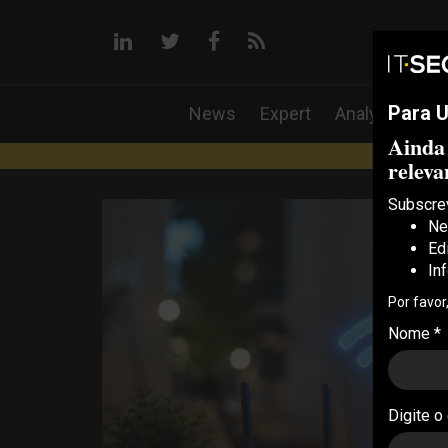
linkedin
twitter
facebook
RSS
Para U
News
Expert
Analysis
iT
Ainda
IT 
releva
Subscre
Ne
Ed
In
Por favor
Nome *
Digite o