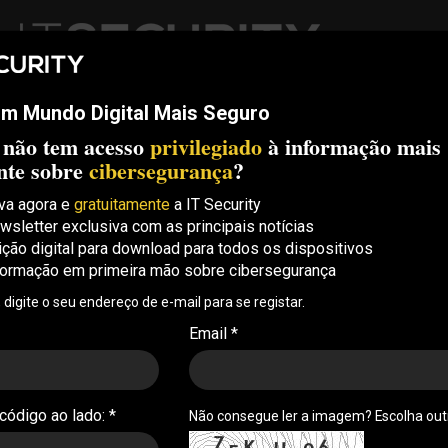
m Mundo Digital Mais Seguro
ech
Threats
Compliance
Opinion
ITS Conf
S.
 não tem acesso
privilegiado
à informação mais
Security Conference Lisboa: 8 de Outubro 2026 ✔️ Inscrições abe
nte sobre
cibersegurança
?
va agora e
gratuitamente
a IT Security
wsletter exclusiva com as principais notícias
ição digital para download para todos os dispositivos
formação em primeira mão sobre cibersegurança
, digite o seu endereço de e-mail para se registar.
Email *
L
p
 código ao lado: *
Não consegue ler a imagem? Escolha ou