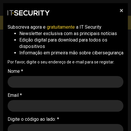
×
pesquisa
pesquisa
Men
IT Security Conference Lisboa: 8 de Outubro 2026 ✔️
Inscrições abertas
Subscreva agora e
gratuitamente
a IT Security
Newsletter exclusiva com as principais notícias
Edição digital para download para todos os
News
dispositivos
Informação em primeira mão sobre cibersegurança
Por favor, digite o seu endereço de e-mail para se registar.
Nome *
Email *
Vodafone escolhe Portugal para novo
centro global de cibersegurança
NEWS . 07/08/2026
Digite o código ao lado: *