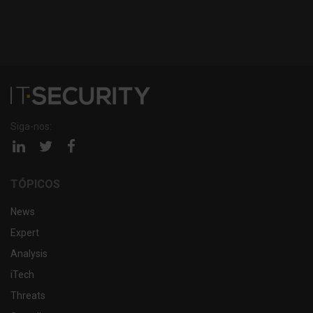
Siga-nos:
Página
Página
Página
linkedin
twitter
facebook
TÓPICOS
News
Expert
Analysis
iTech
Threats