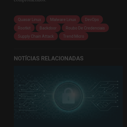
Quasar Linux
Malware Linux
DevOps
Rootkit
Backdoor
Roubo De Credenciais
Supply Chain Attack
Trend Micro
NOTÍCIAS RELACIONADAS