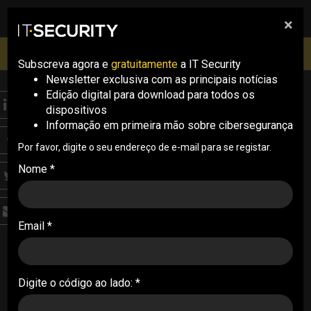
×
pesquisa
pesquisa
Men
IT Security Conference Lisboa: 8 de Outubro 2026 ✔️
Inscrições abertas
Subscreva agora e
gratuitamente
a IT Security
Newsletter exclusiva com as principais notícias
Edição digital para download para todos os
THREATS
dispositivos
Novo malware Quasar
Informação em primeira mão sobre cibersegurança
Linux visa
Por favor, digite o seu endereço de e-mail para se registar.
Nome *
programadores
O malware Quasar Linux combina rootkit,
Email *
backdoor e roubo de credenciais para
comprometer ambientes DevOps e cadeias de
fornecimento
Digite o código ao lado: *
07/05/2026