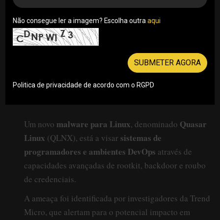
Não consegue ler a imagem? Escolha outra
aqui
SUBMETER AGORA
Politica de privacidade de acordo com o RGPD
malware para Linux
Quasar
Um novo
, denominado
Linux
sistemas de
(QLNX), está a visar
programadores e ambientes DevOps
através de
capacidades avançadas de rootkit, backdoor e roubo
de credenciais.
A ameaça foi identificada por investigadores da Trend
Micro, que alertam para o potencial impacto em