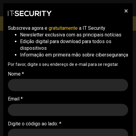
×
pesquisa
pesquisa
Men
IT Security Conference Lisboa: 8 de Outubro 2026 ✔️
Inscrições abertas
Subscreva agora e
gratuitamente
a IT Security
Newsletter exclusiva com as principais notícias
Edição digital para download para todos os
S.Labs
dispositivos
Informação em primeira mão sobre cibersegurança
Por favor, digite o seu endereço de e-mail para se registar.
Nome *
Email *
Estado civil da nação: numa relação
complicada com a geopolítica
S.LABS . 29/07/2026
Digite o código ao lado: *