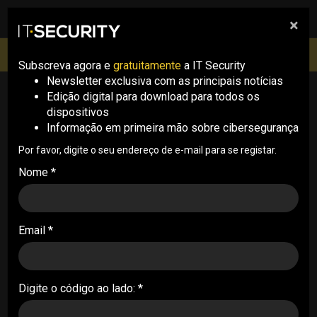
×
pesquisa
pesquisa
Men
IT Security Conference Lisboa: 8 de Outubro 2026 ✔️
Inscrições abertas
Subscreva agora e
gratuitamente
a IT Security
Newsletter exclusiva com as principais notícias
Edição digital para download para todos os
S.Labs
dispositivos
Informação em primeira mão sobre cibersegurança
Por favor, digite o seu endereço de e-mail para se registar.
Nome *
Email *
Divultec debate o amanhã com IA,
cibersegurança e resiliência
S.LABS . 02/06/2026
Digite o código ao lado: *