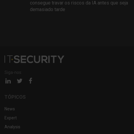
consegue travar os riscos da IA antes que seja
demasiado tarde
Siga-nos:
Página
Página
Página
linkedin
twitter
facebook
TÓPICOS
News
Expert
Analysis