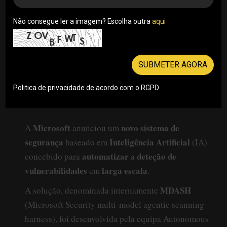
Não consegue ler a imagem? Escolha outra
aqui
SUBMETER AGORA
Politica de privacidade de acordo com o RGPD
Microsoft
novo sistema de
A
anunciou um
segurança
Inteligência Artificial
baseado em
(IA)
automatizar
deteção de
concebido para
a
vulnerabilidades
larga escala
em
.
MDASH
A solução, denominada internamente
(Microsoft Security multi-model agentic scanning
harness), foi desenvolvida pela equipa Autonomous