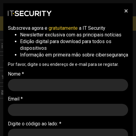
×
pesquisa
pesquisa
Men
IT Security Conference Lisboa: 8 de Outubro 2026 ✔️
Inscrições abertas
Subscreva agora e
gratuitamente
a IT Security
Newsletter exclusiva com as principais notícias
Edição digital para download para todos os
NEWS
dispositivos
Microsoft recorre a IA
Informação em primeira mão sobre cibersegurança
para detetar falhas
Por favor, digite o seu endereço de e-mail para se registar.
Nome *
críticas
A Microsoft apresentou um novo sistema de
Email *
segurança baseado em IA, capaz de identificar
vulnerabilidades críticas de forma autónoma. A
plataforma já detetou 16 falhas no Windows
Digite o código ao lado: *
16/05/2026