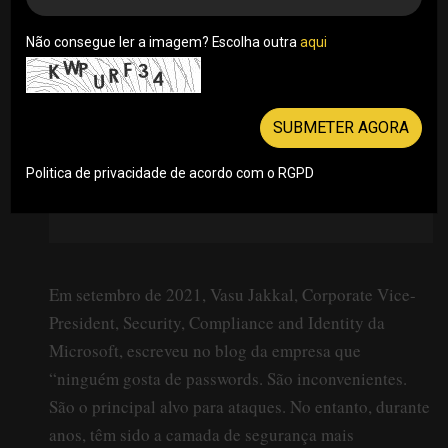
Por Rui Damião . 07/12/2021
Não consegue ler a imagem? Escolha outra
aqui
SUBMETER AGORA
Politica de privacidade de acordo com o RGPD
Em setembro de 2021, Vasu Jakkal, Corporate Vice-
President, Security, Compliance and Identity da
Microsoft, escreveu no blog da empresa que
“ninguém gosta de passwords. São inconvenientes.
São o principal alvo para ataques. No entanto, durante
anos, têm sido a camada de segurança mais