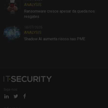
ANALYSIS
Ransomware cresce apesar da queda nos
resgates
18/07/2026
ANALYSIS
Shadow AI aumenta riscos nas PME
Siga-nos:
Página
Página
Página
linkedin
twitter
facebook