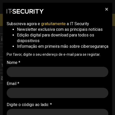
×
pesquisa
pesquisa
Men
IT Security Conference Lisboa: 8 de Outubro 2026 ✔️
Inscrições abertas
Subscreva agora e
gratuitamente
a IT Security
Newsletter exclusiva com as principais notícias
Edição digital para download para todos os
ITS CONF
dispositivos
A evolução da
Informação em primeira mão sobre cibersegurança
tecnologia para a
Por favor, digite o seu endereço de e-mail para se registar.
Nome *
defesa da organização:
“Temos que pensar na
Email *
resiliência como um
pilar completamente
crítico” (com vídeo)
Digite o código ao lado: *