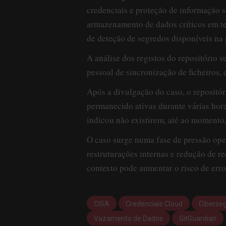
credenciais e proteção de informação s
armazenamento de dados críticos em t
de deteção de segredos disponíveis na 
A análise dos registos do repositório 
pessoal de sincronização de ficheiros
Após a divulgação do caso, o repositó
permanecido ativas durante várias hora
indicou não existirem, até ao momento,
O caso surge numa fase de pressão ope
restruturações internas e redução de r
contexto pode aumentar o risco de err
CISA
Credenciais Cloud
Ciberse
Vazamento de Dados
GitGuardian