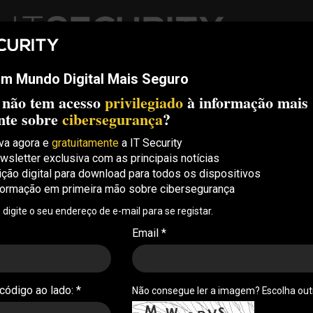
m Mundo Digital Mais Seguro
ech
Threats
Compliance
Opinion
ITS Conf
S.
 não tem acesso
privilegiado
à informação mais
Security Conference Lisboa: 8 de Outubro 2026 ✔️ Inscrições abe
nte sobre
cibersegurança
?
va agora e
gratuitamente
a IT Security
wsletter exclusiva com as principais notícias
enciais cloud da CISA
ição digital para download para todos os dispositivos
formação em primeira mão sobre cibersegurança
redenciais cloud ligadas à CISA num repositório
, digite o seu endereço de e-mail para se registar.
 sobre práticas de segurança em ambientes
Email *
 código ao lado: *
Não consegue ler a imagem? Escolha ou