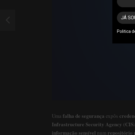
JÁ SO
Politica 
falha de segurança
creden
Uma
expôs
Infrastructure Security Agency (CIS
informação sensível
repositório 
num