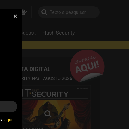
×
pesquisa
pesquisa
Labs
Podcast
Flash Security
rtas
REVISTA DIGITAL
IT SECURITY Nº31 AGOSTO 2026
tra
aqui