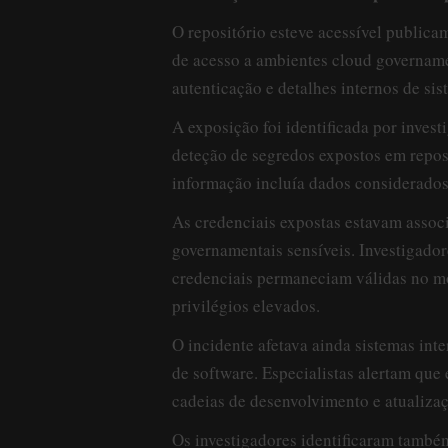
O repositório esteve acessível public
de acesso a ambientes cloud govername
autenticação e detalhes internos de sis
A exposição foi identificada por inves
deteção de segredos expostos em reposi
informação incluía dados considerados
As credenciais expostas estavam assoc
governamentais sensíveis. Investigado
credenciais permaneciam válidas no m
privilégios elevados.
O incidente afetava ainda sistemas in
de software. Especialistas alertam que 
cadeias de desenvolvimento e atualizaç
Os investigadores identificaram també