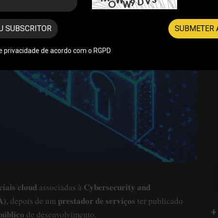
U SUBSCRITOR
SUBMETER 
de privacidade de acordo com o RGPD
ciais cloud
Cybersecurity and
associadas à
A)
prestador de serviços
, depois de um
ter publicado
+
público
de desenvolvimento.