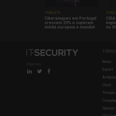
THREATS
THRE
Ciberataques em Portugal
CISA 
crescem 29% e superam
explo
média europeia e mundial
no S
TÓPIC
News
Siga-nos:
Expert
Página
Página
Página
linkedin
twitter
facebook
Analysis
iTech
Threats
Complia
Opinion