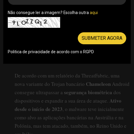
Não consegue ler a imagem? Escolha outra
aqui
SUBMETER AGORA
Politica de privacidade de acordo com o RGPD
De acordo com um relatório da ThreatFabric, uma
Chameleon
nova variante do Trojan bancário
Android
segurança biométrica
consegue ultrapassar a
dos
Ativo
dispositivos e expandir a sua área de ataque.
desde o início de 2023
, o malware teve inicialmente
como alvo as aplicações bancárias na Austrália e na
Polónia, mas tem atacado, também, no Reino Unido e