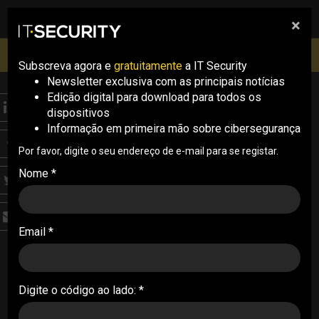
×
pesquisa
pesquisa
Men
IT Security Conference Lisboa: 8 de Outubro 2026 ✔️
Inscrições abertas
Subscreva agora e
gratuitamente
a IT Security
Newsletter exclusiva com as principais notícias
Edição digital para download para todos os
THREATS
dispositivos
Malware para Android
Informação em primeira mão sobre cibersegurança
consegue ultrapassar
Por favor, digite o seu endereço de e-mail para se registar.
Nome *
segurança biométrica
Uma variante de um Trojan bancário conta com
Email *
capacidades para ultrapassar segurança
biométrica dos dispositivos Android e expandir a
área de ataque
Digite o código ao lado: *
27/12/2023