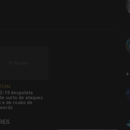
+
 TEAM
D-19 despoleta
de surto de ataques
 e de roubo de
words
RES