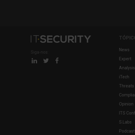
TÓPIC
News
Siga-nos:
Expert
Página
Página
Página
linkedin
twitter
facebook
Analysis
iTech
Threats
Complia
Opinion
ITS Con
S.Labs
Podcast