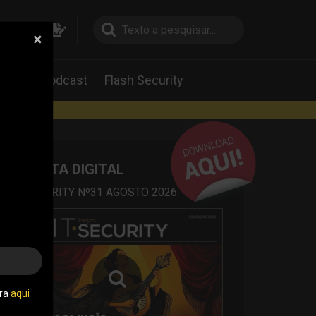
×
pesquisa
pesquisa
Labs
Podcast
Flash Security
rtas
REVISTA DIGITAL
IT SECURITY Nº31 AGOSTO 2026
tra
aqui