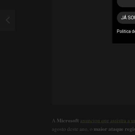
JÁ SO
Politica 
Microsoft
A
anunciou que assistiu a 
maior ataque regi
agosto deste ano, o