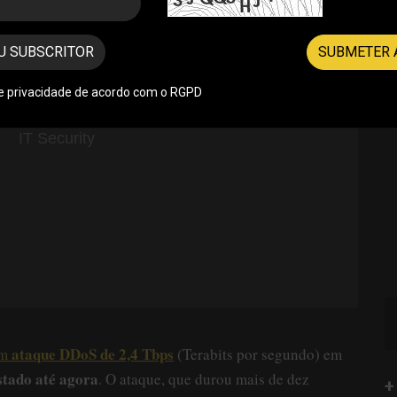
U SUBSCRITOR
SUBMETER 
de privacidade de acordo com o RGPD
ataque DDoS de 2,4 Tbps
um
(Terabits por segundo) em
stado até agora
. O ataque, que durou mais de dez
+