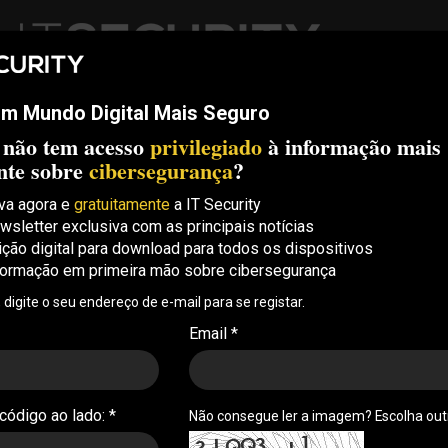
m Mundo Digital Mais Seguro
ech
Threats
Compliance
Opinion
ITS Conf
S.
 não tem acesso
privilegiado
à informação mais
Security Conference Lisboa: 8 de Outubro 2026 ✔️ Inscrições abe
nte sobre
cibersegurança
?
va agora e
gratuitamente
a IT Security
wsletter exclusiva com as principais notícias
vítima de ataque DDoS
ição digital para download para todos os dispositivos
formação em primeira mão sobre cibersegurança
bps
, digite o seu endereço de e-mail para se registar.
agosto e foi um dos maiores registados até hoje,
Email *
 durante o pico
 código ao lado: *
Não consegue ler a imagem? Escolha ou