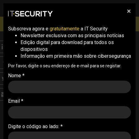
×
pesquisa
pesquisa
Men
IT Security Conference Lisboa: 8 de Outubro 2026 ✔️
Inscrições abertas
Subscreva agora e
gratuitamente
a IT Security
Newsletter exclusiva com as principais notícias
Edição digital para download para todos os
THREATS
dispositivos
Reino Unido alerta para
Informação em primeira mão sobre cibersegurança
aumento do impacto do
Por favor, digite o seu endereço de e-mail para se registar.
Nome *
ransomware por causa
de IA
Email *
O Centro Nacional de Cibersegurança do Reino
Unido afirmou que é “quase certo” que exista um
aumento de volume e de impacto de ataques de
Digite o código ao lado: *
ransomware por causa de inteligência artificial
24/01/2024