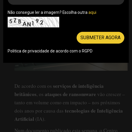
Não consegue ler a imagem? Escolha outra
aqui
SUBMETER AGORA
Politica de privacidade de acordo com o RGPD
serviços de inteligência
De acordo com os
britânicos
ataques de ransomware
, os
vão crescer –
tanto em volume como em impacto – nos próximos
tecnologias de Inteligência
dois anos por causa das
Artificial
(IA).
Num documento publicado esta semana, o Centro