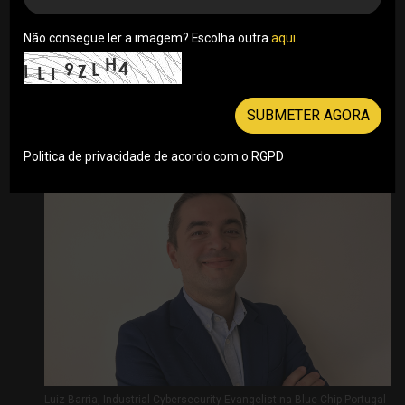
as organizações em todo o mundo, e Portugal
não é exceção. Com a crescente digitalização
Não consegue ler a imagem? Escolha outra
aqui
dos negócios e o aumento dos ciberataques, a
cibersegurança tornou-se imprescindível para
garantir a continuidade de negócio e proteger os
SUBMETER AGORA
ativos das organizações.
Por Luiz Barria, Industrial Cybersecurity Evangelist na Blue
Politica de privacidade de acordo com o RGPD
Chip Portugal . 21/07/2023
Luiz Barria, Industrial Cybersecurity Evangelist na Blue Chip Portugal