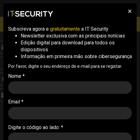
×
pesquisa
pesquisa
Men
IT Security Conference Lisboa: 8 de Outubro 2026 ✔️
Inscrições abertas
Subscreva agora e
gratuitamente
a IT Security
Newsletter exclusiva com as principais notícias
Edição digital para download para todos os
BLUE TEAM
dispositivos
S.Labs
Informação em primeira mão sobre cibersegurança
O estado da
Por favor, digite o seu endereço de e-mail para se registar.
Nome *
cibersegurança em
Portugal: desafios
emergentes e
Email *
estratégias de proteção
Digite o código ao lado: *
A segurança dos sistemas de informação é uma
preocupação cada vez mais proeminente para