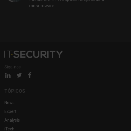
ransomware
Siga-nos:
Página
Página
Página
linkedin
twitter
facebook
TÓPICOS
News
Expert
Analysis
iTech