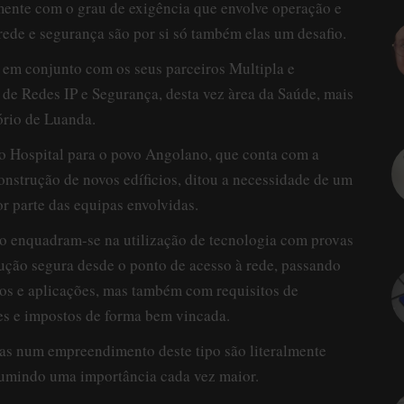
ente com o grau de exigência que envolve operação e
 rede e segurança são por si só também elas um desafio.
 em conjunto com os seus parceiros Multipla e
de Redes IP e Segurança, desta vez àrea da Saúde, mais
ório de Luanda.
o Hospital para o povo Angolano, que conta com a
construção de novos edíficios, ditou a necessidade de um
r parte das equipas envolvidas.
to enquadram-se na utilização de tecnologia com provas
lução segura desde o ponto de acesso à rede, passando
iços e aplicações, mas também com requisitos de
es e impostos de forma bem vincada.
as num empreendimento deste tipo são literalmente
sumindo uma importância cada vez maior.