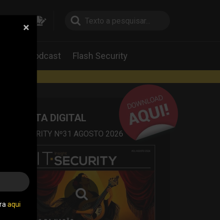
×
pesquisa
pesquisa
Labs
Podcast
Flash Security
rtas
REVISTA DIGITAL
IT SECURITY Nº31 AGOSTO 2026
tra
aqui