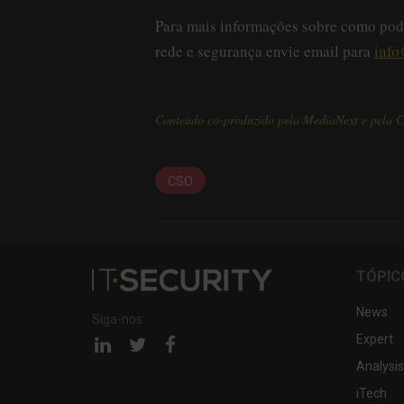
Para mais informações sobre como pode
rede e segurança envie email para
info
Conteúdo co-produzido pela MediaNext e pela 
CSO
TÓPIC
News
Siga-nos:
Expert
Página
Página
Página
linkedin
twitter
facebook
Analysis
iTech