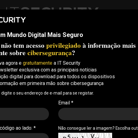
m Mundo Digital Mais Seguro
ech
Threats
Compliance
Opinion
ITS Conf
S.
 não tem acesso
privilegiado
à informação mais
Security Conference Lisboa: 8 de Outubro 2026 ✔️ Inscrições abe
nte sobre
cibersegurança
?
va agora e
gratuitamente
a IT Security
wsletter exclusiva com as principais notícias
ição digital para download para todos os dispositivos
formação em primeira mão sobre cibersegurança
unicações na área da
, digite o seu endereço de e-mail para se registar.
Email *
nidades de saúde é um grande desafio, tendo em
 complexidade operacional deste tipo de
esafios associados à integração tecnológica
 código ao lado: *
Não consegue ler a imagem? Escolha ou
 04/04/2022