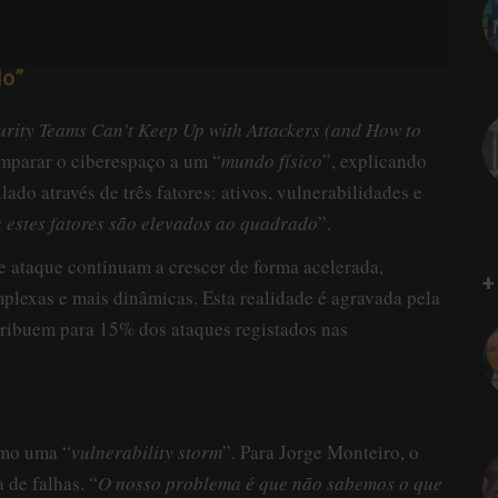
do”
rity Teams Can't Keep Up with Attackers (and How to
mparar o ciberespaço a um “
mundo físico
”, explicando
ado através de três fatores: ativos, vulnerabilidades e
 estes fatores são elevados ao quadrado
”.
e ataque continuam a crescer de forma acelerada,
+
lexas e mais dinâmicas. Esta realidade é agravada pela
ribuem para 15% dos ataques registados nas
omo uma “
vulnerability storm
”. Para Jorge Monteiro, o
 de falhas. “
O nosso problema é que não sabemos o que