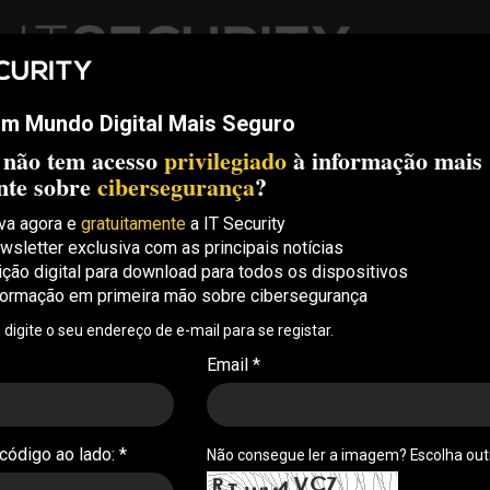
m Mundo Digital Mais Seguro
ech
Threats
Compliance
Opinion
ITS Conf
S.
 não tem acesso
privilegiado
à informação mais
Security Conference Lisboa: 8 de Outubro 2026 ✔️ Inscrições abe
nte sobre
cibersegurança
?
va agora e
gratuitamente
a IT Security
wsletter exclusiva com as principais notícias
 modelo de segurança que
ição digital para download para todos os dispositivos
formação em primeira mão sobre cibersegurança
hoje colapsou” (com
, digite o seu endereço de e-mail para se registar.
Email *
Summit Porto, Jorge Monteiro, da Ethiack, traçou
al e alertou para o desfasamento crescente entre a
 código ao lado: *
Não consegue ler a imagem? Escolha ou
ade de resposta das equipas de segurança