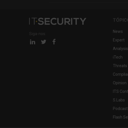
TÓPIC
News
Siga-nos:
Expert
Página
Página
Página
linkedin
twitter
facebook
Analysis
iTech
Threats
Complia
Opinion
ITS Con
S.Labs
Podcast
Flash Se