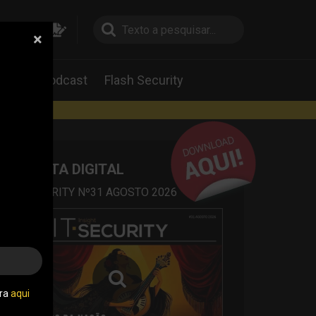
×
pesquisa
pesquisa
Labs
Podcast
Flash Security
rtas
REVISTA DIGITAL
IT SECURITY Nº31 AGOSTO 2026
tra
aqui