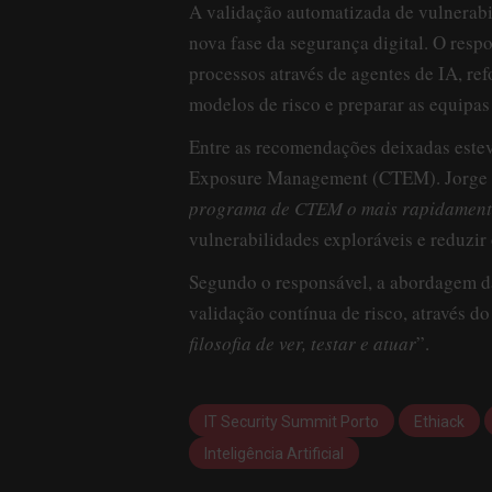
A validação automatizada de vulnerabi
nova fase da segurança digital. O resp
processos através de agentes de IA, re
modelos de risco e preparar as equipas
Entre as recomendações deixadas este
Exposure Management (CTEM). Jorge Mo
programa de CTEM o mais rapidamente
vulnerabilidades exploráveis e reduzir
Segundo o responsável, a abordagem da 
validação contínua de risco, através d
filosofia de ver, testar e atuar
”.
IT Security Summit Porto
Ethiack
Inteligência Artificial