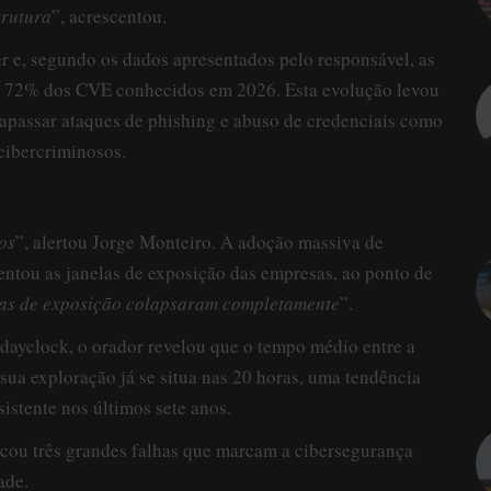
trutura
”, acrescentou.
r e, segundo os dados apresentados pelo responsável, as
m 72% dos CVE conhecidos em 2026. Esta evolução levou
rapassar ataques de phishing e abuso de credenciais como
cibercriminosos.
os
”, alertou Jorge Monteiro. A adoção massiva de
entou as janelas de exposição das empresas, ao ponto de
las de exposição colapsaram completamente
”.
ayclock, o orador revelou que o tempo médio entre a
sua exploração já se situa nas 20 horas, uma tendência
istente nos últimos sete anos.
icou três grandes falhas que marcam a cibersegurança
ade.