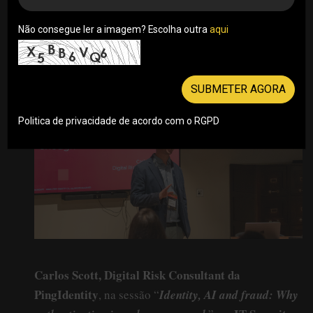
Porto com uma reflexão sobre o impacto da IA
Não consegue ler a imagem? Escolha outra
na gestão de identidades e nos modelos de
aqui
autenticação utilizados pelas organizações
12/05/2026
SUBMETER AGORA
Politica de privacidade de acordo com o RGPD
Carlos Scott, Digital Risk Consultant da
PingIdentity
, na sessão “
Identity, AI and fraud: Why