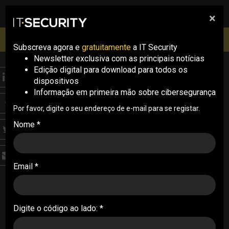
×
pesquisa
pesquisa
Men
IT Security Conference Lisboa: 8 de Outubro 2026 ✔️
Inscrições abertas
Subscreva agora e
gratuitamente
a IT Security
Newsletter exclusiva com as principais notícias
Edição digital para download para todos os
ITS CONF
dispositivos
PingIdentity: “Na era da
Informação em primeira mão sobre cibersegurança
IA, não podemos
Por favor, digite o seu endereço de e-mail para se registar.
Nome *
confiar implicitamente
nos controlos de
Email *
segurança de ontem”
(com vídeo)
Digite o código ao lado: *
Carlos Scott, da PingIdentity, abriu as sessões
da tarde dos workshops da IT Security Summit