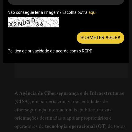
18/08/2025
Não consegue ler a imagem? Escolha outra
aqui
SUBMETER AGORA
Politica de privacidade de acordo com o RGPD
Agência de Cibersegurança e de Infraestruturas
A
(CISA)
, em parceria com várias entidades de
cibersegurança internacionais, publicou novas
orientações destinadas a apoiar proprietários e
tecnologia operacional (OT)
operadores de
de todos