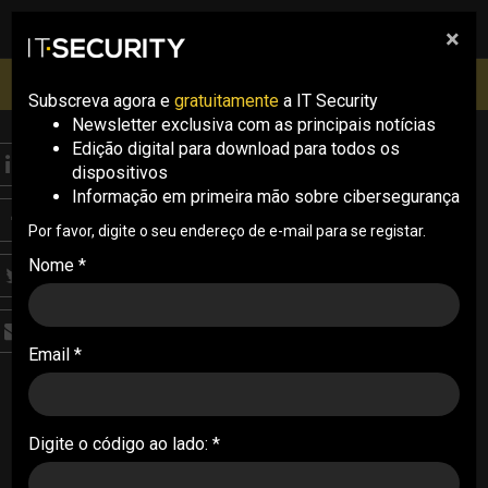
×
pesquisa
pesquisa
Men
IT Security Conference Lisboa: 8 de Outubro 2026 ✔️
Inscrições abertas
Subscreva agora e
gratuitamente
a IT Security
Newsletter exclusiva com as principais notícias
Edição digital para download para todos os
NEWS
dispositivos
CISA lança guia para
Informação em primeira mão sobre cibersegurança
reforçar
Por favor, digite o seu endereço de e-mail para se registar.
Nome *
cibersegurança de
infraestruturas críticas
Email *
O novo manual, desenvolvido com parceiros
internacionais, visa ajudar os operadores de
tecnologia operacional (OT) a criar um inventário
Digite o código ao lado: *
completo dos seus ativos como primeiro passo
para mitigar riscos