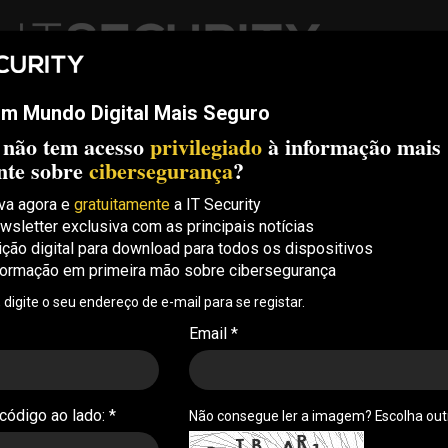
m Mundo Digital Mais Seguro
ech
Threats
Compliance
Opinion
ITS Conf
S.
 não tem acesso
privilegiado
à informação mais
Security Conference Lisboa: 8 de Outubro 2026 ✔️ Inscrições abe
nte sobre
cibersegurança
?
va agora e
gratuitamente
a IT Security
wsletter exclusiva com as principais notícias
 com segurança deverão
ição digital para download para todos os dispositivos
formação em primeira mão sobre cibersegurança
m 2025
, digite o seu endereço de e-mail para se registar.
ciberameaças estão a levar a uma adoção de
Email *
 organizações. Os EUA e a Europa Ocidental serão
tes gastos
 código ao lado: *
Não consegue ler a imagem? Escolha ou