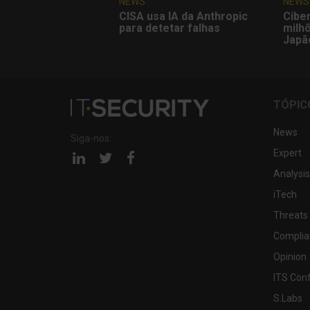
NEWS
NEWS
CISA usa IA da Anthropic
Cibe
para detetar falhas
milh
Japã
TÓPIC
News
Siga-nos:
Expert
Página
Página
Página
linkedin
twitter
facebook
Analysis
iTech
Threats
Complia
Opinion
ITS Con
S.Labs