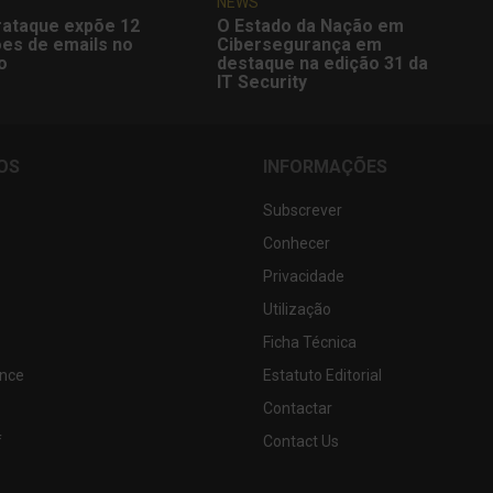
NEWS
rataque expõe 12
O Estado da Nação em
ões de emails no
Cibersegurança em
o
destaque na edição 31 da
IT Security
OS
INFORMAÇÕES
Subscrever
Conhecer
Privacidade
Utilização
Ficha Técnica
nce
Estatuto Editorial
Contactar
f
Contact Us