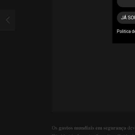
JÁ SO
Politica 
gastos mundiais em segurança
Os
dev