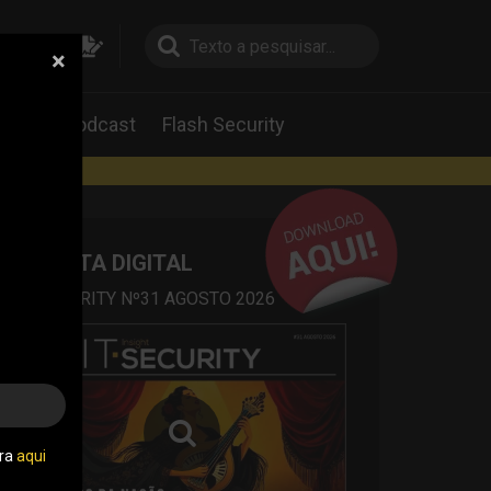
×
pesquisa
pesquisa
Labs
Podcast
Flash Security
rtas
REVISTA DIGITAL
IT SECURITY Nº31 AGOSTO 2026
tra
aqui