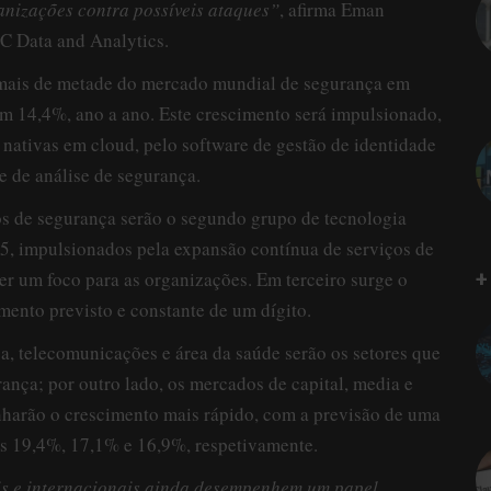
anizações contra possíveis ataques”
, afirma Eman
C Data and Analytics.
 mais de metade do mercado mundial de segurança em
m 14,4%, ano a ano. Este crescimento será impulsionado,
 nativas em cloud, pelo software de gestão de identidade
re de análise de segurança.
os de segurança serão o segundo grupo de tecnologia
5, impulsionados pela expansão contínua de serviços de
+
er um foco para as organizações. Em terceiro surge o
ento previsto e constante de um dígito.
ca, telecomunicações e área da saúde serão os setores que
ança; por outro lado, os mercados de capital, media e
unharão o crescimento mais rápido, com a previsão de uma
s 19,4%, 17,1% e 16,9%, respetivamente.
s e internacionais ainda desempenhem um papel