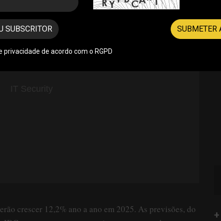
U SUBSCRITOR
SUBMETER 
de privacidade de acordo com o RGPD
erão crescer 12,2% ano a ano em 2025. As previsões, do
+