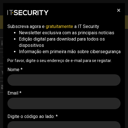
×
pesquisa
pesquisa
Men
IT Security Conference Lisboa: 8 de Outubro 2026 ✔️
Inscrições abertas
Subscreva agora e
gratuitamente
a IT Security
Newsletter exclusiva com as principais notícias
Edição digital para download para todos os
S.LABS
dispositivos
CISO: o pivot da
Informação em primeira mão sobre cibersegurança
cibersegurança nas
Por favor, digite o seu endereço de e-mail para se registar.
Nome *
organizações
Num contexto de ameaças digitais cada vez
Email *
mais recorrentes e sofisticadas, o papel do
Chief Information Security Officer (CISO) torna-
se cada vez mais central nas organizações – e
nunca é demais referir a sua importância. O
Digite o código ao lado: *
CISO é o pivot da estratégia de segurança no
tecido organizacional, responsável por