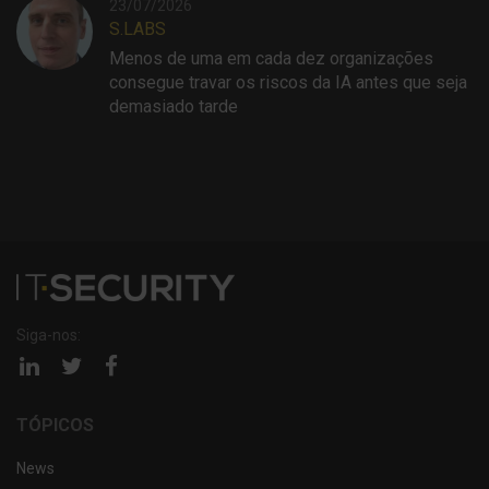
23/07/2026
S.LABS
Menos de uma em cada dez organizações
consegue travar os riscos da IA antes que seja
demasiado tarde
Siga-nos:
Página
Página
Página
linkedin
twitter
facebook
TÓPICOS
News