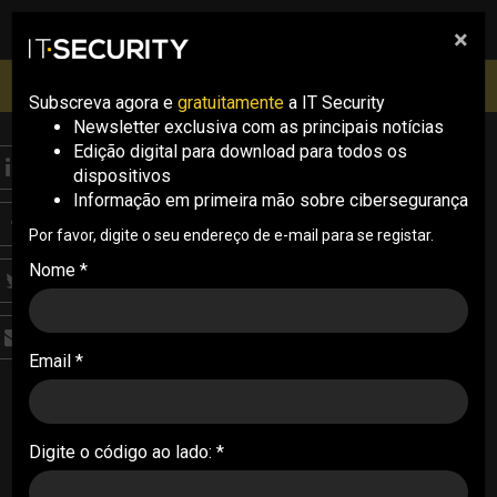
×
pesquisa
pesquisa
Men
IT Security Conference Lisboa: 8 de Outubro 2026 ✔️
Inscrições abertas
Subscreva agora e
gratuitamente
a IT Security
Newsletter exclusiva com as principais notícias
Edição digital para download para todos os
THREATS
dispositivos
Grupo APT37 visa
Informação em primeira mão sobre cibersegurança
sistemas isolados da
Por favor, digite o seu endereço de e-mail para se registar.
Nome *
rede
Grupo ligado à Coreia do Norte usou novas
Email *
ferramentas para atacar sistemas air-gapped.
Campanha Ruby Jumper recorre a USB e
malware multiestágio
Digite o código ao lado: *
02/03/2026