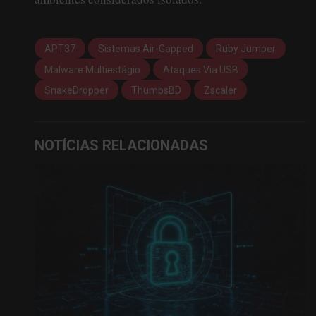
APT37
Sistemas Air-Gapped
Ruby Jumper
Malware Multiestágio
Ataques Via USB
SnakeDropper
ThumbsBD
Zscaler
NOTÍCIAS RELACIONADAS