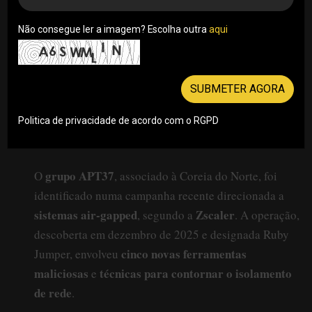
Não consegue ler a imagem? Escolha outra
aqui
SUBMETER AGORA
Politica de privacidade de acordo com o RGPD
grupo APT37
O
, associado à Coreia do Norte, foi
identificado numa campanha recente direcionada a
sistemas air-gapped
Zscaler
, segundo a
. A operação,
descoberta em dezembro de 2025 e designada Ruby
cinco novas ferramentas
Jumper, envolveu
maliciosas
técnicas para contornar o isolamento
e
de rede
.