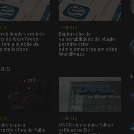
ATS
THREATS
erabilidades em três
Exploração de
ins do WordPress
vulnerabilidade de plugin
item a injeção de
permite criar
s maliciosos
administradores em sites
WordPress
RES
+
ATS
THREATS
alerta para
CNCS alerta para falhas
ração ativa de falha
críticas no Dell