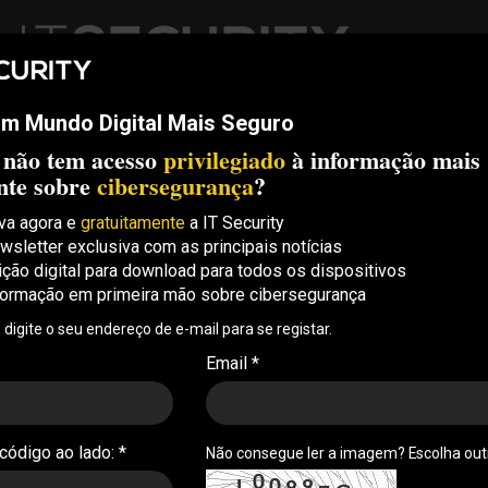
m Mundo Digital Mais Seguro
ech
Threats
Compliance
Opinion
ITS Conf
S.
 não tem acesso
privilegiado
à informação mais
Security Conference Lisboa: 8 de Outubro 2026 ✔️ Inscrições abe
nte sobre
cibersegurança
?
va agora e
gratuitamente
a IT Security
wsletter exclusiva com as principais notícias
por 150 mil sites
ição digital para download para todos os dispositivos
formação em primeira mão sobre cibersegurança
e ciberataques
, digite o seu endereço de e-mail para se registar.
ss, que está a ser utilizado por 150 mil sites, está
Email *
ros arbitrários
 código ao lado: *
Não consegue ler a imagem? Escolha ou