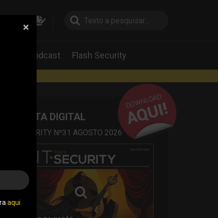
×
pesquisa
pesquisa
Labs
Podcast
Flash Security
rtas
REVISTA DIGITAL
IT SECURITY Nº31 AGOSTO 2026
tra
aqui