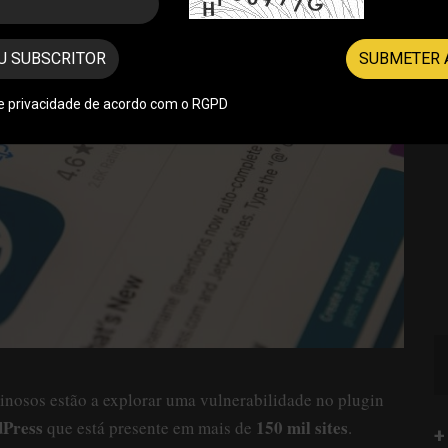
U SUBSCRITOR
SUBMETER 
de privacidade de acordo com o RGPD
nosos estão a explorar uma vulnerabilidade no plugin
Press
150 mil sites
que está presente em mais de
.
+