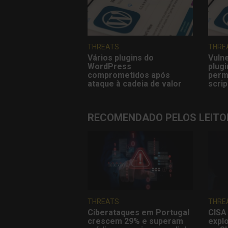
THREATS
THRE
Vários plugins do
Vuln
WordPress
plug
comprometidos após
perm
ataque à cadeia de valor
scrip
RECOMENDADO PELOS LEITO
THREATS
THRE
Ciberataques em Portugal
CISA 
crescem 29% e superam
explo