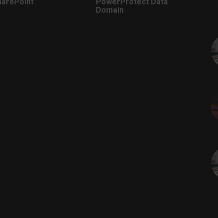
harePoint
PowerProtect Data
Domain