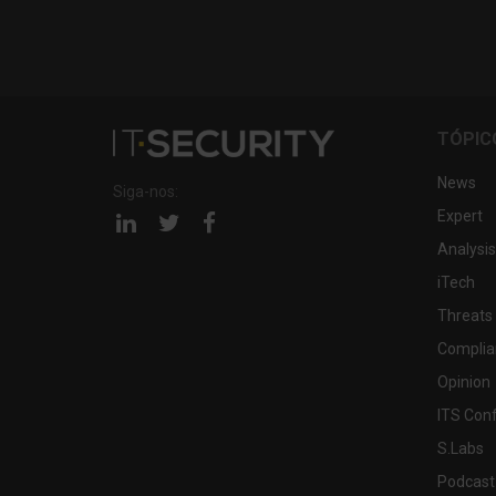
TÓPIC
News
Siga-nos:
Expert
Página
Página
Página
linkedin
twitter
facebook
Analysis
iTech
Threats
Complia
Opinion
ITS Con
S.Labs
Podcast