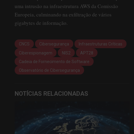
uma intrusão na infraestrutura AWS da Comissão
Europeia, culminando na exfiltração de vários
gigabytes de informação.
CNCS
Cibersegurança
Infraestruturas Críticas
Ciberespionagem
NIS2
APT28
Cadeia de Fornecimento de Software
Observatório de Cibersegurança
NOTÍCIAS RELACIONADAS