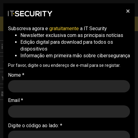
×
pesquisa
pesquisa
Men
IT Security Conference Lisboa: 8 de Outubro 2026 ✔️
Inscrições abertas
Subscreva agora e
gratuitamente
a IT Security
Newsletter exclusiva com as principais notícias
Edição digital para download para todos os
THREATS
dispositivos
Infraestruturas críticas
Informação em primeira mão sobre cibersegurança
continuam na mira para
Por favor, digite o seu endereço de e-mail para se registar.
Nome *
ciberataques, alerta
relatório do CNCS
Email *
O mais recente relatório do Observatório de
Cibersegurança do CNCS destaca a entrada em
vigor do novo Regulamento do Regime Jurídico
Digite o código ao lado: *
da Cibersegurança, o aumento de ataques a
infraestruturas críticas e a intensificação da