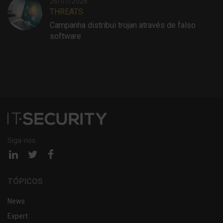
26/07/2026
THREATS
Campanha distribui trojan através de falso
software
Siga-nos:
Página
Página
Página
linkedin
twitter
facebook
TÓPICOS
News
Expert