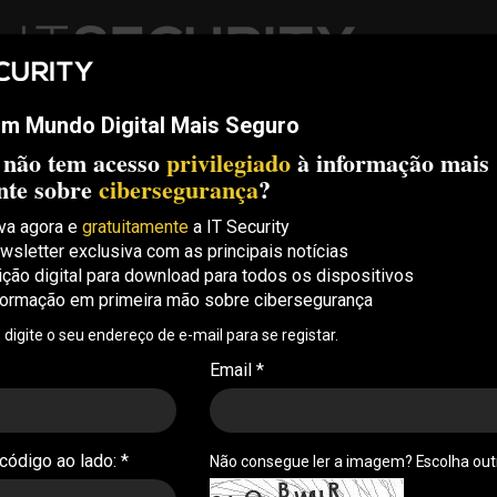
m Mundo Digital Mais Seguro
ech
Threats
Compliance
Opinion
ITS Conf
S.
 não tem acesso
privilegiado
à informação mais
Security Conference Lisboa: 8 de Outubro 2026 ✔️ Inscrições abe
nte sobre
cibersegurança
?
va agora e
gratuitamente
a IT Security
wsletter exclusiva com as principais notícias
ha crítica na Oracle está
ição digital para download para todos os dispositivos
formação em primeira mão sobre cibersegurança
, digite o seu endereço de e-mail para se registar.
cle E-Business Suite está a ser explorada em
Email *
mprometimento remoto de sistemas sem
 código ao lado: *
Não consegue ler a imagem? Escolha ou