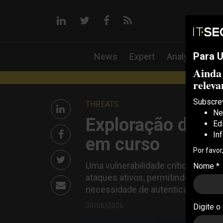
linkedin
twitter
facebook
RSS
Para U
News
Expert
Analysis
iT
Ainda
IT 
releva
Subscre
THREATS
Ne
Exploração de fal
Ed
In
em curso
Por favor
Uma vulnerabilidade crítica na Ora
Nome *
ataques ativos, permitindo a co
necessidade de autenticação
30/06/2026
Digite o