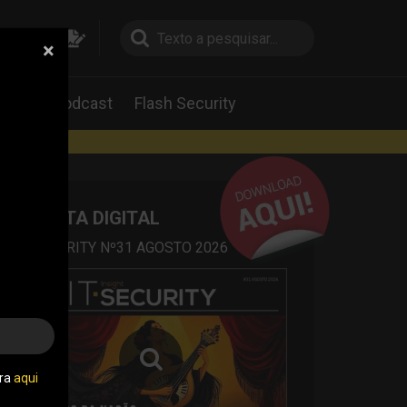
×
pesquisa
pesquisa
Labs
Podcast
Flash Security
rtas
REVISTA DIGITAL
IT SECURITY Nº31 AGOSTO 2026
tra
aqui