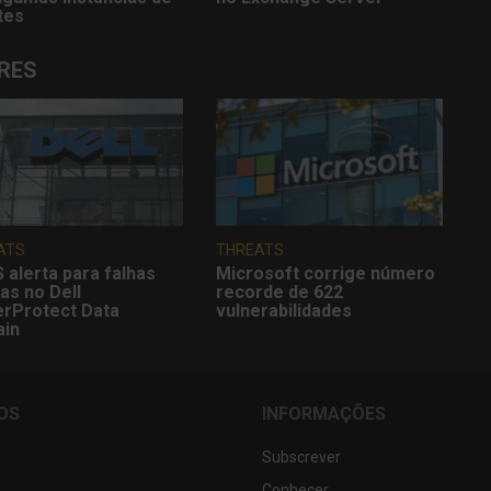
tes
RES
ATS
THREATS
 alerta para falhas
Microsoft corrige número
cas no Dell
recorde de 622
rProtect Data
vulnerabilidades
in
OS
INFORMAÇÕES
Subscrever
Conhecer