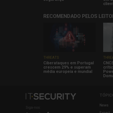
clien
RECOMENDADO PELOS LEITO
THREATS
THRE
Ciberataques em Portugal
CNCS
crescem 29% e superam
críti
média europeia e mundial
Powe
Doma
TÓPIC
News
Siga-nos:
Expert