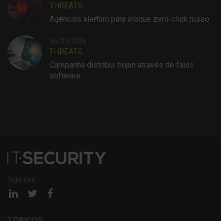
THREATS
Agências alertam para ataque zero-click russo
26/07/2026
THREATS
Campanha distribui trojan através de falso
software
Siga-nos:
Página
Página
Página
linkedin
twitter
facebook
TÓPICOS