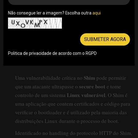
Não consegue ler a imagem? Escolha outra
aqui
SUBMETER AGORA
Politica de privacidade de acordo com o RGPD
Shim
Uma vulnerabilidade crítica no
pode permitir
secure boot
que um atacante ultrapasse o
e tome
Linux vulnerável
controlo de um sistema
. O Shim é
uma aplicação que contem certificados e código para
verificar o bootloader e é utilizado pela maioria das
distribuições Linux durante o processo de boot.
Identificado no handling do protocolo HTTP do Shim,