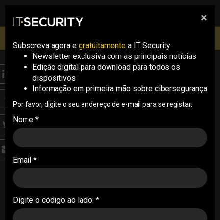
×
pesquisa
pesquisa
Men
IT Security Conference Lisboa: 8 de Outubro 2026 ✔️
Inscrições abertas
Subscreva agora e
gratuitamente
a IT Security
Newsletter exclusiva com as principais notícias
Edição digital para download para todos os
THREATS
dispositivos
Sistemas Linux
Informação em primeira mão sobre cibersegurança
expostos a
Por favor, digite o seu endereço de e-mail para se registar.
Nome *
vulnerabilidade crítica
Uma vulnerabilidade de execução remota de
Email *
código no Shim por permitir que os atacantes
tomem o controlo de um sistema Linux
vulnerável
Digite o código ao lado: *
08/02/2024