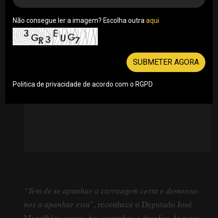
alguns dos tópicos colocados em cima da mesa
no último dia da conferência do CNCS
Não consegue ler a imagem? Escolha outra
aqui
Por Maria Beatriz Fernandes com Rui Damião . 17/06/2021
SUBMETER AGORA
Politica de privacidade de acordo com o RGPD
“Tem de se apanhar a carruagem certa e demorou-
nos a apanhar esta
”, reconhece o Deputado José
Magalhães acerca dos caminhos e desafios da nova