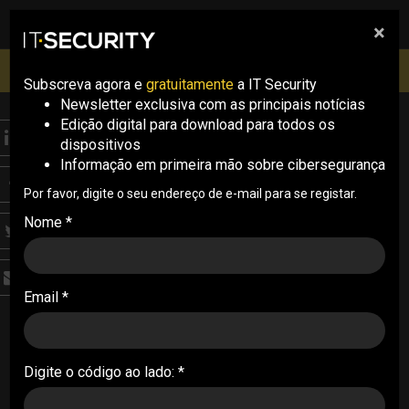
×
pesquisa
pesquisa
Men
IT Security Conference Lisboa: 8 de Outubro 2026 ✔️
Inscrições abertas
Subscreva agora e
gratuitamente
a IT Security
Newsletter exclusiva com as principais notícias
Edição digital para download para todos os
ANALYSIS
dispositivos
Coverage
Informação em primeira mão sobre cibersegurança
C-Days 2021: aprender
Por favor, digite o seu endereço de e-mail para se registar.
Nome *
com os erros do
passado através da
nova estratégia da
Email *
União Europeia
Digite o código ao lado: *
A urgência de aproximar geografias, consolidar
relações e gerar confiança na informação são