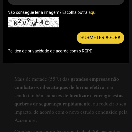
Não consegue ler a imagem? Escolha outra
aqui
SUBMETER AGORA
Politica de privacidade de acordo com o RGPD
grandes empresas não
Mais de metade (55%) das
combate os ciberataques de forma efetiva
, não
localizar e corrigir estas
sendo também capazes de
quebras de segurança rapidamente
, ou reduzir o seu
impacto, de acordo com o novo estudo conduzido pela
Accenture.
Com base em entrevistas a mais de 4.700 executivos