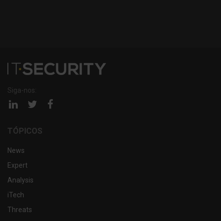
Siga-nos:
Página
Página
Página
linkedin
twitter
facebook
TÓPICOS
News
Expert
Analysis
iTech
Threats