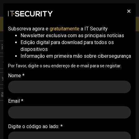
×
pesquisa
pesquisa
Men
IT Security Conference Lisboa: 8 de Outubro 2026 ✔️
Inscrições abertas
Subscreva agora e
gratuitamente
a IT Security
Newsletter exclusiva com as principais notícias
Edição digital para download para todos os
ANALYSIS
dispositivos
Estudo indica que
Informação em primeira mão sobre cibersegurança
organizações não têm
Por favor, digite o seu endereço de e-mail para se registar.
Nome *
defesa efetiva contra
ciberataques
Email *
O relatório State of Cyber Resilience, da
Accenture, revela os principais traços das
empresas mais resilientes contra ciberataques
Digite o código ao lado: *
22/02/2022