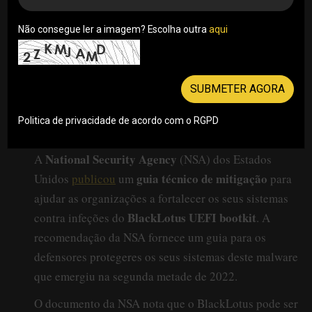
Não consegue ler a imagem? Escolha outra
aqui
SUBMETER AGORA
Politica de privacidade de acordo com o RGPD
National Security Agency
A
(NSA) dos Estados
guia técnico de mitigação
Unidos
publicou
um
para
ajudar as organizações a fortalecer os seus sistemas
BlackLotus UEFI bootkit
contra infeções do
. A
recomendação da NSA fornece um guia para os
defensores protegeres os seus sistemas deste malware
que emergiu na segunda metade de 2022.
O documento da NSA nota que o BlackLotus pode ser