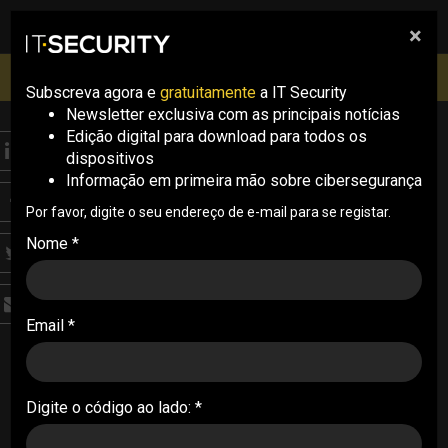
×
pesquisa
pesquisa
Men
IT Security Conference Lisboa: 8 de Outubro 2026 ✔️
Inscrições abertas
Subscreva agora e
gratuitamente
a IT Security
Newsletter exclusiva com as principais notícias
Edição digital para download para todos os
ANALYSIS
dispositivos
NSA lança guia para
Informação em primeira mão sobre cibersegurança
mitigar infeções do
Por favor, digite o seu endereço de e-mail para se registar.
Nome *
BlackLotus
A National Security Agency dos Estados Unidos
Email *
lançou um guia para ajudar as organizações a
mitigar infeções do BlackLotus UEFI bootkit
26/06/2023
Digite o código ao lado: *