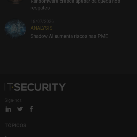
Ransomware cresce apesar da queda nos
resgates
18/07/2026
ANALYSIS
Shadow AI aumenta riscos nas PME
Siga-nos:
Página
Página
Página
linkedin
twitter
facebook
TÓPICOS