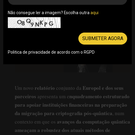
Não consegue ler a imagem? Escolha outra
aqui
SUBMETER AGORA
Politica de privacidade de acordo com o RGPD
relatório
Europol e dos seus
Um novo
conjunto da
parceiros
nquadramento estruturado
apresenta um e
para apoiar instituições financeiras na preparação
da migração para criptografia pós-quântica
, num
avanços da computação quântica
contexto em que os
ameaçam a robustez dos atuais métodos de