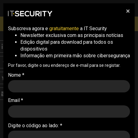
×
pesquisa
pesquisa
Men
IT Security Conference Lisboa: 8 de Outubro 2026 ✔️
Inscrições abertas
Subscreva agora e
gratuitamente
a IT Security
Newsletter exclusiva com as principais notícias
Edição digital para download para todos os
ANALYSIS
dispositivos
Relatório da Europol
Informação em primeira mão sobre cibersegurança
define migração para
Por favor, digite o seu endereço de e-mail para se registar.
Nome *
criptografia pós-
quântica
Email *
Um relatório conjunto da Europol propõe uma
abordagem prática para a adoção de criptografia
pós-quântica no setor financeiro, face aos
Digite o código ao lado: *
riscos futuros da computação quântica
22/01/2026