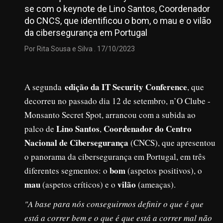
se com o keynote de Lino Santos, Coordenador
do CNCS, que identificou o bom, o mau e o vilão
da cibersegurança em Portugal
Por Rita Sousa e Silva . 17/10/2023
edição da IT Security Conference
A segunda
, que
decorreu no passado dia 12 de setembro, n’O Clube -
Monsanto Secret Spot, arrancou com a subida ao
Lino Santos
Coordenador do Centro
palco de
,
Nacional de Cibersegurança
(CNCS), que apresentou
o panorama da cibersegurança em Portugal, em três
bom
diferentes segmentos: o
(aspetos positivos), o
mau
vilão
(aspetos críticos) e o
(ameaças).
"A base para nós conseguirmos definir o que é que
está a correr bem e o que é que está a correr mal não