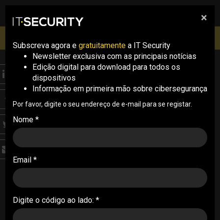
×
pesquisa
pesquisa
Men
IT Security Conference Lisboa: 8 de Outubro 2026 ✔️
Inscrições abertas
Subscreva agora e
gratuitamente
a IT Security
Newsletter exclusiva com as principais notícias
Edição digital para download para todos os
ANALYSIS
dispositivos
Ataques à identidade
Informação em primeira mão sobre cibersegurança
dominam cenário de
Por favor, digite o seu endereço de e-mail para se registar.
Nome *
ameaças
Dois terços dos incidentes analisados pela
Email *
Sophos tiveram origem em falhas de identidade.
O relatório aponta maior rapidez dos atacantes e
proliferação de grupos de ransomware
Digite o código ao lado: *
26/02/2026