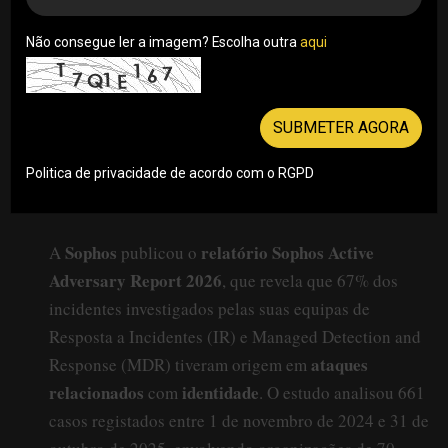
Não consegue ler a imagem? Escolha outra
aqui
SUBMETER AGORA
Politica de privacidade de acordo com o RGPD
Sophos
relatório Sophos Active
A
publicou o
Adversary Report 2026
, que revela que 67% dos
incidentes investigados pelas suas equipas de
Resposta a Incidentes (IR) e Managed Detection and
ataques
Response (MDR) tiveram origem em
relacionados
identidade
com
. O estudo analisou 661
casos registados entre 1 de novembro de 2024 e 31 de