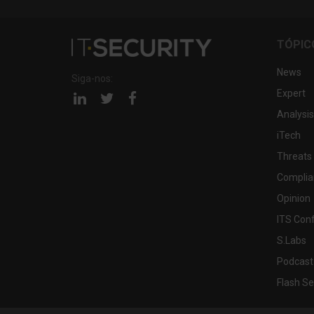
TÓPIC
News
Siga-nos:
Expert
Página
Página
Página
linkedin
twitter
facebook
Analysis
iTech
Threats
Complia
Opinion
ITS Con
S.Labs
Podcast
Flash Se