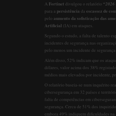
Fortinet
A
divulgou o relatório
“2026 
persistência
escassez de co
para a
da
aumento da sofisticação das am
pelo
Artificial
(IA) em ataques.
Segundo o estudo, a falta de talento es
incidentes de segurança nas organizaç
pelo menos um incidente de segurança
Além disso, 52% indicam que os ataque
dólares, valor acima dos 38% registad
médios mais elevados por incidente, p
O relatório baseia-se num inquérito re
cibersegurança em 32 países e territór
falta de competências em ciberseguran
segurança. Cerca de 51% dos inquiridos
embora 49% indiquem dificuldades na 