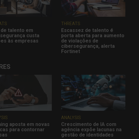
ATS
THREATS
 de talento em
Escassez de talento é
rsegurança custa
porta aberta para aumento
ões às empresas
de violações de
cibersegurança, alerta
Fortinet
RES
YSIS
ANALYSIS
hing aposta em novas
Crescimento de IA com
icas para contornar
agência expõe lacunas na
sas
gestão de identidades