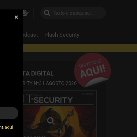
×
pesquisa
pesquisa
Labs
Podcast
Flash Security
rtas
REVISTA DIGITAL
IT SECURITY Nº31 AGOSTO 2026
tra
aqui