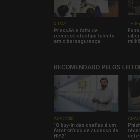
X-RAY
THRE
Pressão e falta de
Falta
recursos afastam talento
cibe
em cibersegurança
milh
RECOMENDADO PELOS LEITO
ANALYSIS
ANAL
"O buy-in das chefias é um
Phis
fator crítico de sucesso da
técn
NIS2"
defe