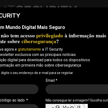
m Mundo Digital Mais Seguro
ech
Threats
Compliance
Opinion
ITS Conf
S.
 não tem acesso
privilegiado
à informação mais
Security Conference Lisboa: 8 de Outubro 2026 ✔️ Inscrições abe
nte sobre
cibersegurança
?
va agora e
gratuitamente
a IT Security
wsletter exclusiva com as principais notícias
petências em
ição digital para download para todos os dispositivos
formação em primeira mão sobre cibersegurança
ontinua a agravar riscos,
, digite o seu endereço de e-mail para se registar.
Email *
bersegurança continua a revelar-se um risco para
t. A IA está a contribuir para aumentar a pressão
 código ao lado: *
Não consegue ler a imagem? Escolha ou