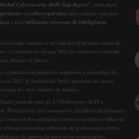
Global Cybersecurity Skills Gap Report”
, onde alerta
mpetências
cibersegurança
em
num contexto marcado
eaças
utilização crescente de Inteligência
e pela
pecializado continua a ser uma das principais causas de
ões. O relatório revela que 86% das empresas sofreram
 nos últimos 12 meses.
s resultaram em prejuízos superiores a um milhão de
os em 2021. A América do Norte apresenta os custos
róximos dos dois milhões de dólares.
alizado junto de mais de 2.750 decisores de IT e
ios.
Pelo terceiro ano consecutivo, os líderes identificam a
ça como um dos principais fatores associados a falhas de
 afirmam necessitar sobretudo de profissionais sénior,
obtenção de aprovação para novas contratações.