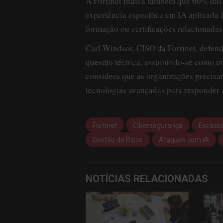
A Fortinet indica também que 60% das 
experiência específica em IA aplicada 
formação ou certificações relacionada
Carl Windsor, CISO da Fortinet, defen
questão técnica, assumindo-se como um
considera que as organizações precisam
tecnologias avançadas para responder 
Fortinet
Cibersegurança
Escass
Gestão de Risco
Ataques com IA
NOTÍCIAS RELACIONADAS