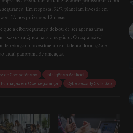
empresas consideram difícil encontrar profissionais com
à segurança. Em resposta, 92% planeiam investir em
s com IA nos próximos 12 meses.
de que a cibersegurança deixou de ser apenas uma
 risco estratégico para o negócio. O responsável
 de reforçar o investimento em talento, formação e
ao atual panorama de ameaças.
ez de Competências
Inteligência Artificial
Formação em Cibersegurança
Cybersecurity Skills Gap