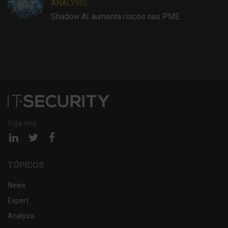
ANALYSIS
Shadow AI aumenta riscos nas PME
Siga-nos:
Página
Página
Página
linkedin
twitter
facebook
TÓPICOS
News
Expert
Analysis