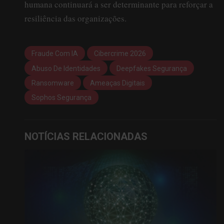
humana continuará a ser determinante para reforçar a
resiliência das organizações.
Fraude Com IA
Cibercrime 2026
Abuso De Identidades
Deepfakes Segurança
Ransomware
Ameaças Digitais
Sophos Segurança
NOTÍCIAS RELACIONADAS