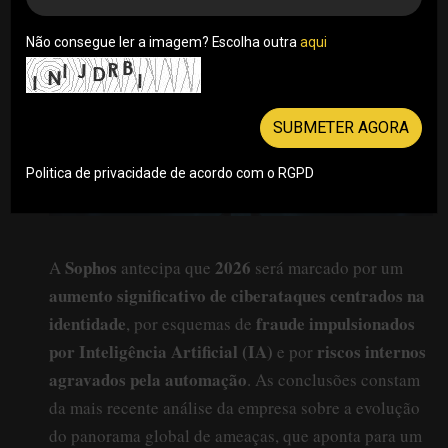
Não consegue ler a imagem? Escolha outra
aqui
SUBMETER AGORA
Politica de privacidade de acordo com o RGPD
Sophos
2026
A
antecipa que
será marcado por um
aumento significativo de ciberataques centrados na
identidade
fraude impulsionados
, por esquemas de
por Inteligência Artificial (IA)
riscos internos
e por
agravados pela automação
. As conclusões constam
da mais recente análise da empresa sobre a evolução
do panorama global de ameaças, que aponta para um