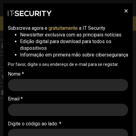
×
pesquisa
pesquisa
Men
IT Security Conference Lisboa: 8 de Outubro 2026 ✔️
Inscrições abertas
Subscreva agora e
gratuitamente
a IT Security
Newsletter exclusiva com as principais notícias
Edição digital para download para todos os
ANALYSIS
dispositivos
Fraude com IA e abuso
Informação em primeira mão sobre cibersegurança
de identidades vão
Por favor, digite o seu endereço de e-mail para se registar.
Nome *
dominar cibercrime em
2026
Email *
Análise da Sophos antecipa o crescimento de
deepfakes, ransomware e ataques à cadeia de
abastecimento digital
Digite o código ao lado: *
16/01/2026