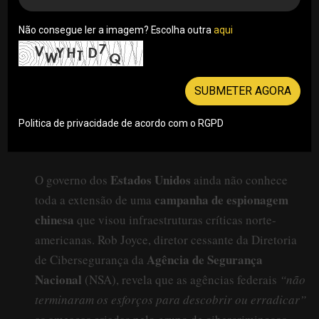
Não consegue ler a imagem? Escolha outra
aqui
SUBMETER AGORA
Politica de privacidade de acordo com o RGPD
Estados Unidos
O governo dos
ainda não conhece
campanha de espionagem
toda a extensão de uma
chinesa
que visou infraestruturas críticas norte-
americanas. Rob Joyce, diretor cessante da Diretoria
Agência de Segurança
de Cibersegurança da
Nacional
(NSA), revela que as agências federais
“não
terminaram os esforços para descobrir ou erradicar”