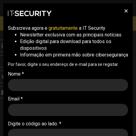
×
pesquisa
pesquisa
Men
IT Security Conference Lisboa: 8 de Outubro 2026 ✔️
Inscrições abertas
Subscreva agora e
gratuitamente
a IT Security
Newsletter exclusiva com as principais notícias
Edição digital para download para todos os
NEWS
dispositivos
EUA continuam a
Informação em primeira mão sobre cibersegurança
investigar operação de
Por favor, digite o seu endereço de e-mail para se registar.
Nome *
hacking chinesa
As agências federais dos EUA “não terminaram
Email *
os esforços para descobrir ou erradicar” as
ameaças criadas pelo Volt Typhoon, revela um
alto funcionário da NSA
Digite o código ao lado: *
20/03/2024