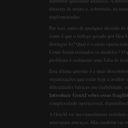
aumentar qualidade analítica. A difere
datasets de treino e, sobretudo, na ma
implementadas.
Por isso, antes de qualquer decisão de
como é que o tráfego gerado por GenAI
distingui-lo? Qual é o custo operacion
Como foram treinados os modelos? O qu
problema é realmente uma falta de tec
Esta última questão é a mais desconfort
organizações que estão hoje a avaliar 
dificuldades básicas em visibilidade, 
Introduzir GenAI sobre essas fragili
complexidade operacional, dependência
A GenAI vai inevitavelmente redefinir
antecipam ameaças. Mas também vai e