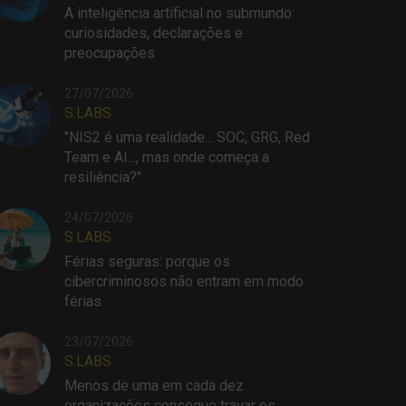
A inteligência artificial no submundo:
curiosidades, declarações e
preocupações
27/07/2026
S.LABS
"NIS2 é uma realidade... SOC, GRG, Red
Team e AI..., mas onde começa a
resiliência?"
24/07/2026
S.LABS
Férias seguras: porque os
cibercriminosos não entram em modo
férias
23/07/2026
S.LABS
Menos de uma em cada dez
organizações consegue travar os