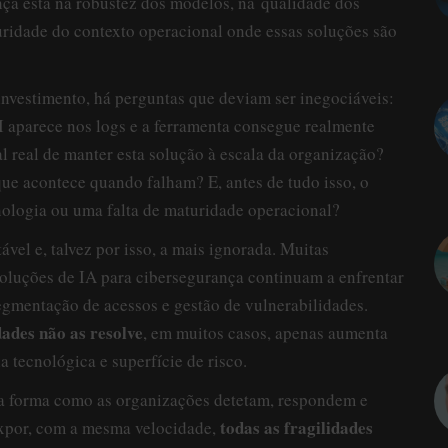
nça está na robustez dos modelos, na qualidade dos
turidade do contexto operacional onde essas soluções são
 investimento, há perguntas que deviam ser inegociáveis:
 aparece nos logs e a ferramenta consegue realmente
al real de manter esta solução à escala da organização?
e acontece quando falham? E, antes de tudo isso, o
nologia ou uma falta de maturidade operacional?
ável e, talvez por isso, a mais ignorada. Muitas
soluções de IA para cibersegurança continuam a enfrentar
segmentação de acessos e gestão de vulnerabilidades.
dades não as resolve
, em muitos casos, apenas aumenta
 tecnológica e superfície de risco.
 a forma como as organizações detetam, respondem e
todas as fragilidades
xpor, com a mesma velocidade,