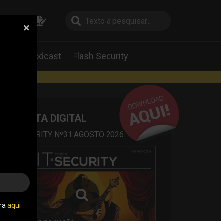
×
pesquisa
pesquisa
Labs
Podcast
Flash Security
rtas
REVISTA DIGITAL
IT SECURITY Nº31 AGOSTO 2026
tra
aqui