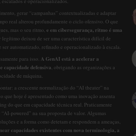
 escalados e operacionalizados.
imento, gerar “campanhas” contextualizadas e adaptar
po real alterou profundamente o ciclo ofensivo. O que
e em cibersegurança, ritmo é uma
ques, mas o seu ritmo,
r legítimo deixou de ser uma característica difícil de
e ser automatizado, refinado e operacionalizado à escala.
A GenAI está a acelerar a
samente para isso.
 e capacidade defensiva
, obrigando as organizações a
ocidade de máquina.
ntar: a crescente normalização do “AI theater” na
lo que hoje é apresentado como uma inovação assenta
ng do que em capacidade técnica real. Praticamente
ir “AI-powered” na sua proposta de valor. Algumas
oluções e a forma como detetam e respondem a ameaças,
mear capacidades existentes com nova terminologia, a