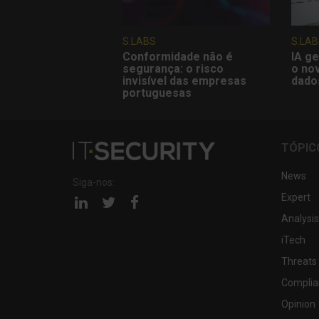
S.LABS
S.LAB
Conformidade não é
IA ge
segurança: o risco
o nov
invisível das empresas
dado
portuguesas
TÓPIC
News
Siga-nos:
Expert
Página
Página
Página
linkedin
twitter
facebook
Analysis
iTech
Threats
Complia
Opinion