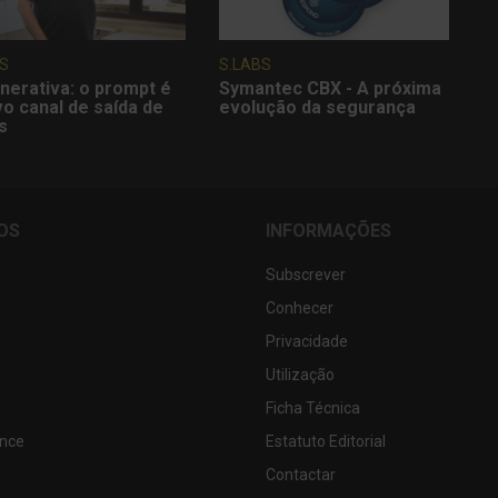
S
S.LABS
nerativa: o prompt é
Symantec CBX - A próxima
o canal de saída de
evolução da segurança
s
OS
INFORMAÇÕES
Subscrever
Conhecer
Privacidade
Utilização
Ficha Técnica
nce
Estatuto Editorial
Contactar