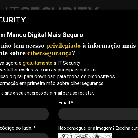
m Mundo Digital Mais Seguro
ech
Threats
Compliance
Opinion
ITS Conf
S.
 não tem acesso
privilegiado
à informação mais
Security Conference Lisboa: 8 de Outubro 2026 ✔️ Inscrições abe
nte sobre
cibersegurança
?
va agora e
gratuitamente
a IT Security
wsletter exclusiva com as principais notícias
uma nova ameaça à
ição digital para download para todos os dispositivos
formação em primeira mão sobre cibersegurança
o excesso de confiança
, digite o seu endereço de e-mail para se registar.
cia artificial generativa deixou de ser uma ameaça
Email *
de operacional cujo impacto já é visível e começa a
curity Associate Director na Noesis . 11/06/2026
 código ao lado: *
Não consegue ler a imagem? Escolha ou