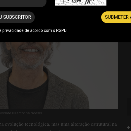
U SUBSCRITOR
SUBMETER 
de privacidade de acordo com o RGPD
ssociate Director na Noesis
ma evolução tecnológica, mas uma alteração estrutural na
+