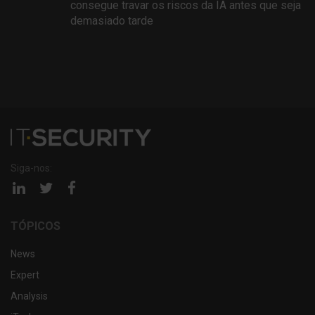
consegue travar os riscos da IA antes que seja
demasiado tarde
Siga-nos:
Página
Página
Página
linkedin
twitter
facebook
TÓPICOS
News
Expert
Analysis