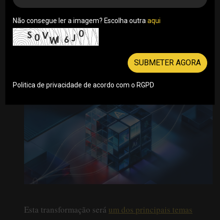
ameaças cibernéticas e expectativas cada vez
mais elevadas dos clientes, o mercado entra
Não consegue ler a imagem? Escolha outra
aqui
agora numa nova fase em que infraestrutura,
proteção e automação estão cada vez mais
interligadas.
SUBMETER AGORA
02/06/2026
Politica de privacidade de acordo com o RGPD
Esta transformação será
um dos principais temas