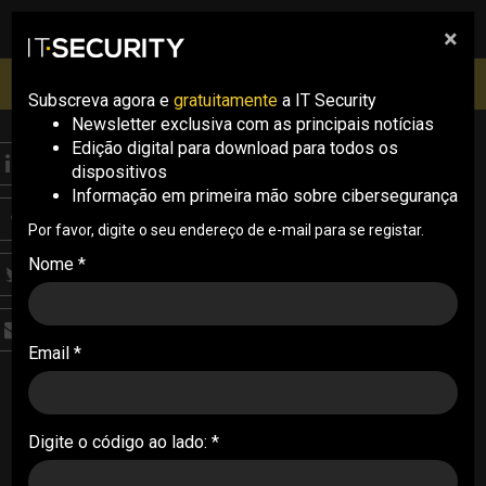
×
pesquisa
pesquisa
Men
IT Security Conference Lisboa: 8 de Outubro 2026 ✔️
Inscrições abertas
Subscreva agora e
gratuitamente
a IT Security
Newsletter exclusiva com as principais notícias
Edição digital para download para todos os
S.LABS
dispositivos
O mercado de MSP em
Informação em primeira mão sobre cibersegurança
Portugal enfrenta uma
Por favor, digite o seu endereço de e-mail para se registar.
Nome *
nova era de
infraestrutura, IA e
Email *
resiliência operacional
À medida que os Managed Service Providers
(MSPs) continuam a navegar uma crescente
Digite o código ao lado: *
complexidade operacional, o aumento das