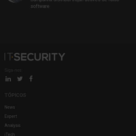
software
Siga-nos:
Página
Página
Página
linkedin
twitter
facebook
TÓPICOS
News
Expert
Analysis
iTech