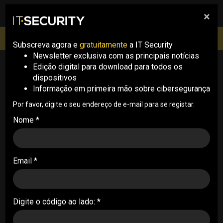
×
pesquisa
pesquisa
Men
IT Security Conference Lisboa: 8 de Outubro 2026 ✔️
Inscrições abertas
Subscreva agora e
gratuitamente
a IT Security
Newsletter exclusiva com as principais notícias
Edição digital para download para todos os
Threats
dispositivos
Informação em primeira mão sobre cibersegurança
Por favor, digite o seu endereço de e-mail para se registar.
Nome *
Email *
Perfil do GitHub usado para distribuir
malware
THREATS . 17/05/2024
Digite o código ao lado: *