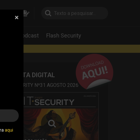
×
pesquisa
pesquisa
Labs
Podcast
Flash Security
rtas
REVISTA DIGITAL
IT SECURITY Nº31 AGOSTO 2026
tra
aqui