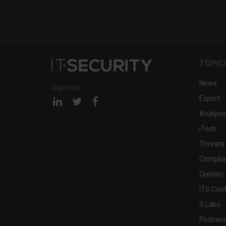
TÓPIC
News
Siga-nos:
Expert
Página
Página
Página
linkedin
twitter
facebook
Analysis
iTech
Threats
Complia
Opinion
ITS Con
S.Labs
Podcast