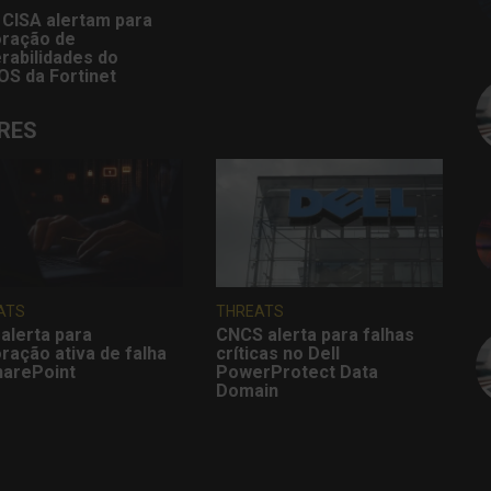
 CISA alertam para
oração de
rabilidades do
OS da Fortinet
RES
ATS
THREATS
alerta para
CNCS alerta para falhas
ração ativa de falha
críticas no Dell
harePoint
PowerProtect Data
Domain