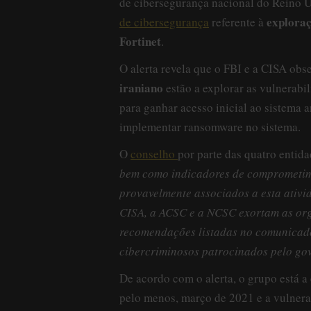
de cibersegurança nacional do Reino U
exploraç
de cibersegurança
referente à
Fortinet
.
O alerta revela que o FBI e a CISA o
iraniano
estão a explorar as vulnerabi
para ganhar acesso inicial ao sistema 
implementar ransomware no sistema.
O
conselho
por parte das quatro entid
bem como indicadores de comprometim
provavelmente associados a esta ativi
CISA, a ACSC e a NCSC exortam as orga
recomendações listadas no comunicado
cibercriminosos patrocinados pelo go
De acordo com o alerta, o grupo está a 
pelo menos, março de 2021 e a vulnera