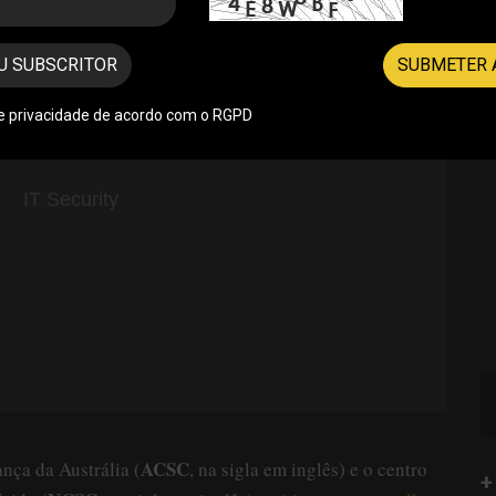
U SUBSCRITOR
SUBMETER 
de privacidade de acordo com o RGPD
ACSC
ança da Austrália (
, na sigla em inglês) e o centro
+