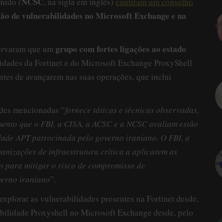
NCSC
nido (
, na sigla em inglês)
emitiram um conselho
ão de vulnerabilidades no Microsoft Exchange e na
grupo com fortes ligações ao estado
bservaram que um
lidades da Fortinet e do Microsoft Exchange ProxyShell
antes de avançarem nas suas operações, que inclui
ades mencionadas “
fornece táticas e técnicas observadas,
ento que o FBI, a CISA, a ACSC e a NCSC avaliam estão
dade APT patrocinada pelo governo iraniano. O FBI, a
nizações de infraestrutura crítica a aplicarem as
 para mitigar o risco de compromisso de
verno iraniano
”.
explorar as vulnerabilidades presentes na Fortinet desde,
bilidade Proxyshell no Microsoft Exchange desde, pelo