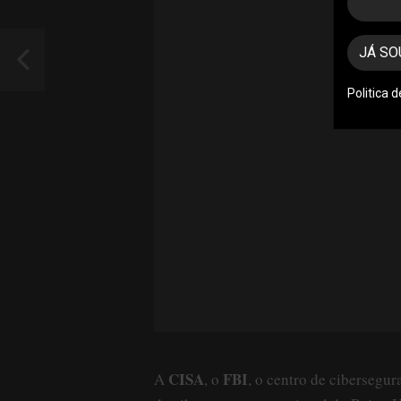
JÁ SO
Politica 
CISA
FBI
A
, o
, o centro de cibersegur