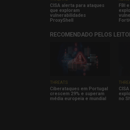
CISA alerta para ataques
FBI e
que exploram
expl
vulnerabilidades
vulne
ProxyShell
Forti
RECOMENDADO PELOS LEITO
THREATS
THRE
Ciberataques em Portugal
CISA 
crescem 29% e superam
explo
média europeia e mundial
no S