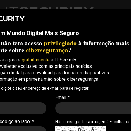
m Mundo Digital Mais Seguro
ech
Threats
Compliance
Opinion
ITS Conf
S.
 não tem acesso
privilegiado
à informação mais
Security Conference Lisboa: 8 de Outubro 2026 ✔️ Inscrições abe
nte sobre
cibersegurança
?
va agora e
gratuitamente
a IT Security
wsletter exclusiva com as principais notícias
 exploração de falhas do
ição digital para download para todos os dispositivos
formação em primeira mão sobre cibersegurança
rtinet
, digite o seu endereço de e-mail para se registar.
o ao estado iraniano estará a explorar várias
Email *
o Microsoft Exchange há vários meses para entrar
lateralmente
 código ao lado: *
Não consegue ler a imagem? Escolha ou