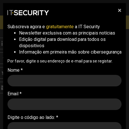
×
pesquisa
pesquisa
Men
IT Security Conference Lisboa: 8 de Outubro 2026 ✔️
Inscrições abertas
Subscreva agora e
gratuitamente
a IT Security
Newsletter exclusiva com as principais notícias
Edição digital para download para todos os
THREATS
dispositivos
CISA lança diretiva de
Informação em primeira mão sobre cibersegurança
emergência para
Por favor, digite o seu endereço de e-mail para se registar.
Nome *
mitigação de
vulnerabilidades
Email *
ativamente exploradas
A CISA lançou, no final da última semana, uma
diretiva de emergência para que as agências
Digite o código ao lado: *
federais norte-americanas mitiguem as