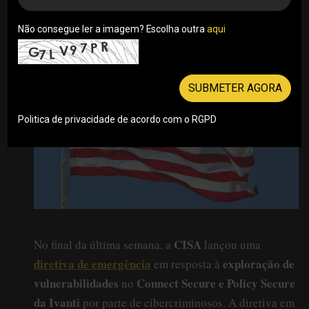
vulnerabilidades no Connect Secure e no Policy
Secure da Ivanti
Não consegue ler a imagem? Escolha outra
aqui
22/01/2024
SUBMETER AGORA
Politica de privacidade de acordo com o RGPD
CISA
No final da última semana, a
lançou uma
diretiva de emergência
exploração de
em resposta à
vulnerabilidades
Connect Secure e Policy Secure
no
da Ivanti
por parte de cibercriminosos. A diretiva em