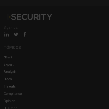
Siga-nos:
Página
Página
Página
linkedin
twitter
facebook
TÓPICOS
News
Expert
Analysis
iTech
Threats
Compliance
Opinion
ITS Conf