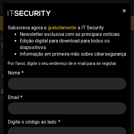
×
pesquisa
pesquisa
Men
IT Security Conference Lisboa: 8 de Outubro 2026 ✔️
Inscrições abertas
Subscreva agora e
gratuitamente
a IT Security
Newsletter exclusiva com as principais notícias
Edição digital para download para todos os
THREATS
dispositivos
Cisco corrige zero-day
Informação em primeira mão sobre cibersegurança
crítico explorado
Por favor, digite o seu endereço de e-mail para se registar.
Nome *
ativamente por
atacantes sofisticados
Email *
Cisco corrige zero-day crítico CVE-2026-20127
no Catalyst SD-WAN, já explorado e incluído no
KEV da CISA
Digite o código ao lado: *
28/02/2026