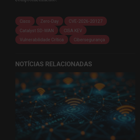
Cisco
Zero-Day
CVE-2026-20127
Catalyst SD-WAN
CISA KEV
Vulnerabilidade Crítica
Cibersegurança
NOTÍCIAS RELACIONADAS