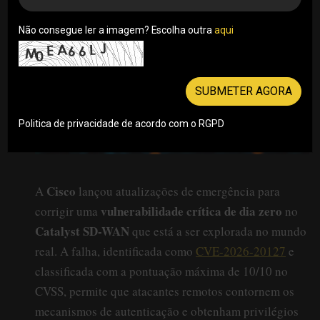
Não consegue ler a imagem? Escolha outra
aqui
SUBMETER AGORA
Politica de privacidade de acordo com o RGPD
Cisco
A
lançou atualizações de emergência para
vulnerabilidade crítica de dia zero
corrigir uma
no
Catalyst SD-WAN
que está a ser explorada no mundo
real. A falha, identificada como
CVE-2026-20127
e
classificada com a pontuação máxima de 10/10 no
CVSS, permite que atacantes remotos contornem os
mecanismos de autenticação e obtenham privilégios