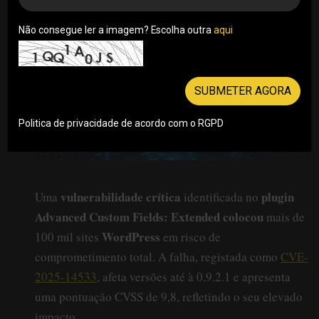
Não consegue ler a imagem? Escolha outra
aqui
SUBMETER AGORA
Politica de privacidade de acordo com o RGPD
vulnerabilidade crítica
plugin
Uma
identificada no
Advanced Custom Fields: Extended colocou
mais de
WordPress
100 mil sites
em risco de
comprometimento total. A falha, registada como
CVE-
2025-14533
, afeta versões até à 0.9.2.1 e apresenta
uma pontuação CVSS de 9,8, refletindo o seu elevado
impacto.