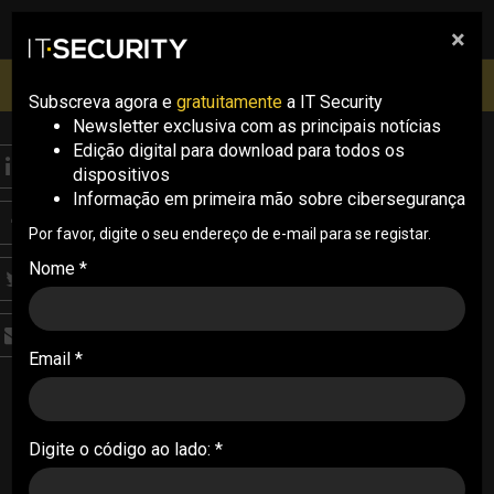
×
pesquisa
pesquisa
Men
IT Security Conference Lisboa: 8 de Outubro 2026 ✔️
Inscrições abertas
Subscreva agora e
gratuitamente
a IT Security
Newsletter exclusiva com as principais notícias
Edição digital para download para todos os
THREATS
dispositivos
Falha crítica em plugin
Informação em primeira mão sobre cibersegurança
WordPress expõe
Por favor, digite o seu endereço de e-mail para se registar.
Nome *
milhares de sites
Uma vulnerabilidade grave no plugin Advanced
Email *
Custom Fields: Extended permite a atacantes
não autenticados obter privilégios de
administrador e assumir o controlo total de sites
WordPress
Digite o código ao lado: *
21/01/2026