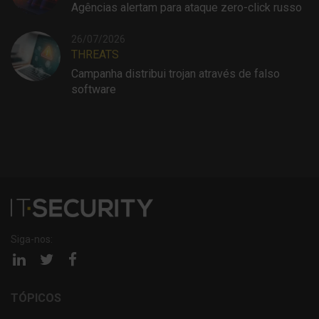
Agências alertam para ataque zero-click russo
26/07/2026
THREATS
Campanha distribui trojan através de falso
software
Siga-nos:
Página
Página
Página
linkedin
twitter
facebook
TÓPICOS