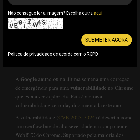
Não consegue ler a imagem? Escolha outra
aqui
SUBMETER AGORA
Politica de privacidade de acordo com o RGPD
Google
A
anunciou na última semana uma correção
vulnerabilidade
Chrome
de emergência para uma
no
que está a ser explorada. Esta é a oitava
vulnerabilidade zero-day documentada este ano.
A vulnerabilidade (
CVE-2023-7024
) é descrita como
um overflow bug de alta severidade na componente
WebRTC do Chrome. Suportado pela maioria dos