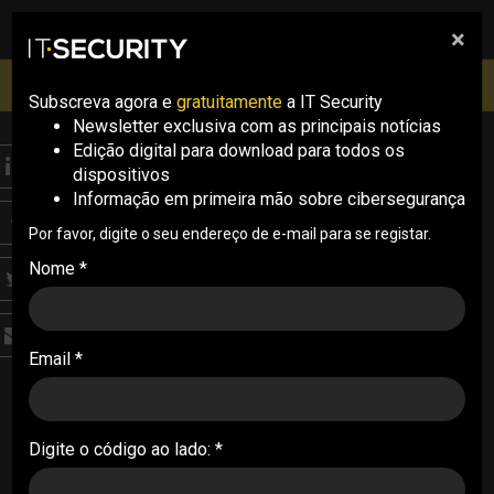
×
pesquisa
pesquisa
Men
IT Security Conference Lisboa: 8 de Outubro 2026 ✔️
Inscrições abertas
Subscreva agora e
gratuitamente
a IT Security
Newsletter exclusiva com as principais notícias
Edição digital para download para todos os
THREATS
dispositivos
Google corrige nova
Informação em primeira mão sobre cibersegurança
vulnerabilidade zero-
Por favor, digite o seu endereço de e-mail para se registar.
Nome *
day no Chrome
A Google alertou para a exploração de uma nova
Email *
vulnerabilidade zero-day – a oitava
documentada este ano – no Chrome e urge os
utilizadores a fazerem a atualização do browser
Digite o código ao lado: *
26/12/2023