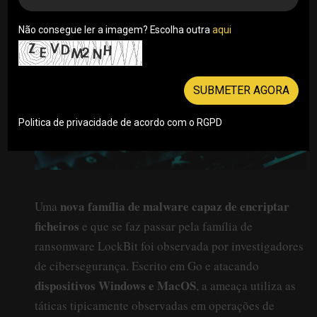
Não consegue ler a imagem? Escolha outra
aqui
SUBMETER AGORA
Politica de privacidade de acordo com o RGPD
nova família de malware capaz de encriptar
Uma
ficheiros
e que se faz passar pela família de
ransomware LockBit foi observada por investigadores
de cibersegurança. Escrito em Go e atacando
dispositivos Windows e MacOS
, a ameaça utiliza as
táticas tipicamente observadas em operações de