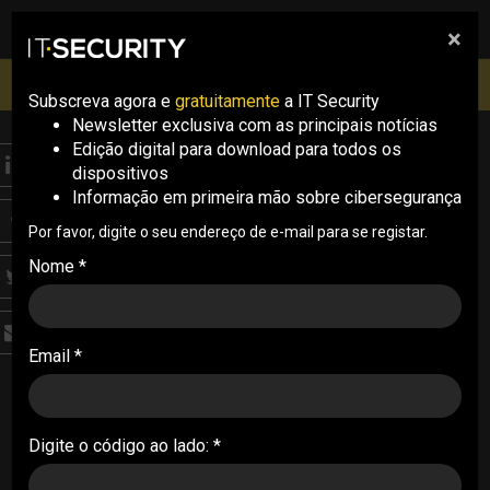
×
pesquisa
pesquisa
Men
IT Security Conference Lisboa: 8 de Outubro 2026 ✔️
Inscrições abertas
Subscreva agora e
gratuitamente
a IT Security
Newsletter exclusiva com as principais notícias
Edição digital para download para todos os
THREATS
dispositivos
Nova família de
Informação em primeira mão sobre cibersegurança
ransomware tem
Por favor, digite o seu endereço de e-mail para se registar.
Nome *
dispositivos MacOS
como alvo
Email *
Investigadores indicam que foi observado um
ransomware com os dispositivos MacOS como
alvo, fazendo-se passar pela família de
Digite o código ao lado: *
ransomware LockBit
24/10/2024