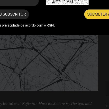
U SUBSCRITOR
SUBMETER 
de privacidade de acordo com o RGPD
 intitulada “
Software Must Be Secure by Design, and
+