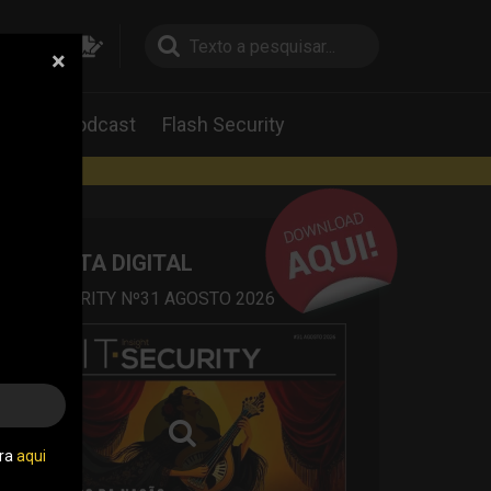
×
pesquisa
pesquisa
Labs
Podcast
Flash Security
rtas
REVISTA DIGITAL
IT SECURITY Nº31 AGOSTO 2026
tra
aqui