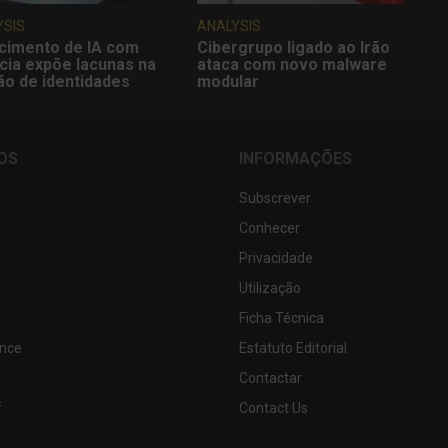
YSIS
ANALYSIS
cimento de IA com
Cibergrupo ligado ao Irão
cia expõe lacunas na
ataca com novo malware
ão de identidades
modular
OS
INFORMAÇÕES
Subscrever
Conhecer
Privacidade
Utilização
Ficha Técnica
nce
Estatuto Editorial
Contactar
f
Contact Us