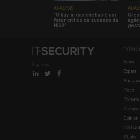
ANALYSIS
ANAL
"O buy-in das chefias é um
Cres
fator crítico de sucesso da
agên
NIS2"
gest
TÓPIC
News
Siga-nos:
Expert
Página
Página
Página
linkedin
twitter
facebook
Analysis
iTech
Threats
Complia
Opinion
ITS Con
S.Labs