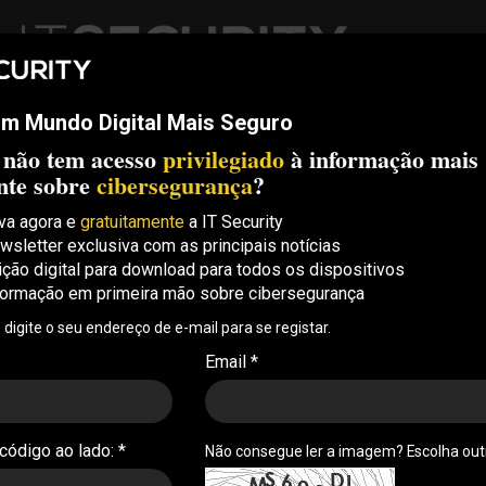
m Mundo Digital Mais Seguro
ech
Threats
Compliance
Opinion
ITS Conf
S.
 não tem acesso
privilegiado
à informação mais
Security Conference Lisboa: 8 de Outubro 2026 ✔️ Inscrições abe
nte sobre
cibersegurança
?
va agora e
gratuitamente
a IT Security
wsletter exclusiva com as principais notícias
tware deve ser seguro
ição digital para download para todos os dispositivos
formação em primeira mão sobre cibersegurança
 não é exceção”
, digite o seu endereço de e-mail para se registar.
qualquer software, a IA deve ser segura por
Email *
istemas de IA devem ter a segurança em mente
rução
 código ao lado: *
Não consegue ler a imagem? Escolha ou