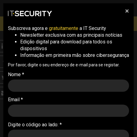
×
pesquisa
pesquisa
Men
IT Security Conference Lisboa: 8 de Outubro 2026 ✔️
Inscrições abertas
Subscreva agora e
gratuitamente
a IT Security
Newsletter exclusiva com as principais notícias
Edição digital para download para todos os
ANALYSIS
dispositivos
“Podes comprar toda a
Informação em primeira mão sobre cibersegurança
tecnologia do mundo
Por favor, digite o seu endereço de e-mail para se registar.
Nome *
que se não souberes
como a implementar
Email *
não vai ajudar”
Em entrevista à IT Security, Jonas Walker,
Director of Threat Intelligence da Fortinet, revela
Digite o código ao lado: *
algumas tendências do cibercrime e do que os