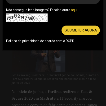
CISO e CSO podem fazer para estarem mais
protegidos
Não consegue ler a imagem? Escolha outra
aqui
Por Rui Damião . 26/06/2023
SUBMETER AGORA
Politica de privacidade de acordo com o RGPD
Jonas Walker, Director of Threat Intelligence da Fortinet, durante o
Fast & Secure 2023 que se realizou em Madrid nos dias 7 e 8 de
junho de 2023
Fortinet
Fast &
No início de junho, a
realizou o
Secure 2023
Madrid
em
e a IT Security marcou
presença a convite da fabricante de cibersegurança.