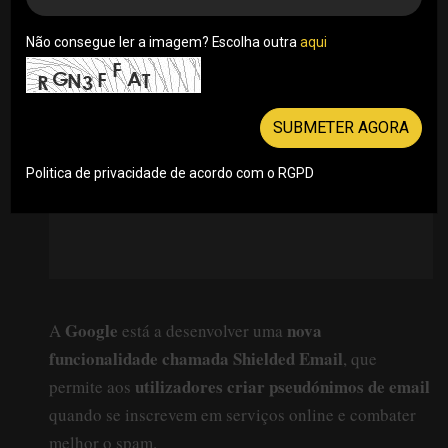
em serviços online
19/11/2024
Não consegue ler a imagem? Escolha outra
aqui
SUBMETER AGORA
Politica de privacidade de acordo com o RGPD
Google
nova
A
está a desenvolver uma
funcionalidade chamada Shielded Email
, que
utilizadores criar pseudónimos de email
permite aos
quando se inscrevem em serviços online e combater
melhor o spam.