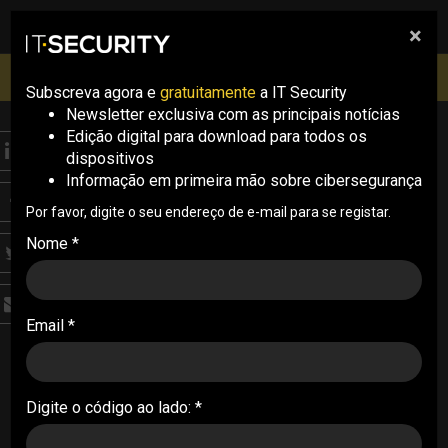
×
pesquisa
pesquisa
Men
IT Security Conference Lisboa: 8 de Outubro 2026 ✔️
Inscrições abertas
Subscreva agora e
gratuitamente
a IT Security
Newsletter exclusiva com as principais notícias
Edição digital para download para todos os
COMPLIANCE
dispositivos
Google introduz
Informação em primeira mão sobre cibersegurança
funcionalidade para
Por favor, digite o seu endereço de e-mail para se registar.
Nome *
combater spam e
proteger privacidade
Email *
dos utilizadores
A nova funcionalidade da Google, a Shielded
Email, vai permitir que os utilizadores criem
Digite o código ao lado: *
pseudónimos de email quando se inscrevem