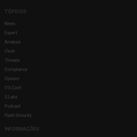
linkedin
twitter
facebook
TÓPICOS
News
Expert
Analysis
iTech
Threats
Compliance
Opinion
ITS Conf
S.Labs
Podcast
Flash Security
INFORMAÇÕES