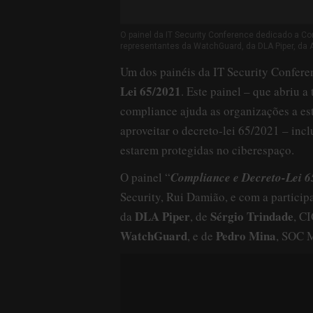
O painel da IT Security Conference dedicado a C
representantes da WatchGuard, da DLA Piper, da
Um dos painéis da IT Security Confere
Lei 65/2021
. Este painel – que abriu 
compliance ajuda as organizações a e
aproveitar o decreto-lei 65/2021 – inc
estarem protegidas no ciberespaço.
O painel “
Compliance e Decreto-Lei 6
Security, Rui Damião, e com a partici
DLA Piper
Sérgio Trindade
da
, de
, C
WatchGuard
Pedro Mina
, e de
, SOC 