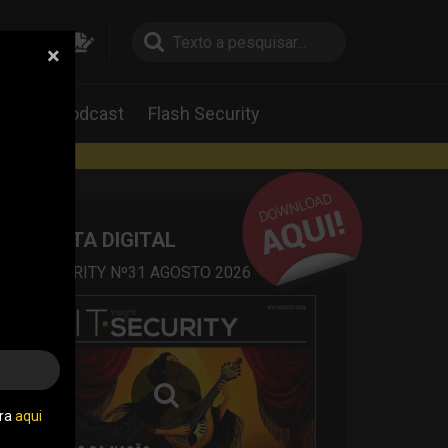
×
pesquisa
pesquisa
Labs
Podcast
Flash Security
rtas
REVISTA DIGITAL
IT SECURITY Nº31 AGOSTO 2026
tra
aqui