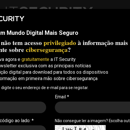
m Mundo Digital Mais Seguro
ech
Threats
Compliance
Opinion
ITS Conf
S.
 não tem acesso
privilegiado
à informação mais
Security Conference Lisboa: 8 de Outubro 2026 ✔️ Inscrições abe
nte sobre
cibersegurança
?
va agora e
gratuitamente
a IT Security
wsletter exclusiva com as principais notícias
ição digital para download para todos os dispositivos
formação em primeira mão sobre cibersegurança
erence: “os ISO são um
, digite o seu endereço de e-mail para se registar.
 útil quer na proteção,
Email *
nto de alguns requisitos
 código ao lado: *
Não consegue ler a imagem? Escolha ou
to-Lei 65/2021 estiveram no palco da IT Security