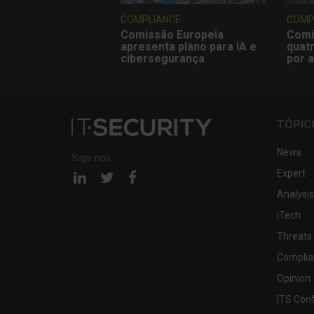
COMPLIANCE
COMP
Comissão Europeia
Comi
apresenta plano para IA e
quatr
cibersegurança
por a
TÓPIC
News
Siga-nos:
Expert
Página
Página
Página
linkedin
twitter
facebook
Analysis
iTech
Threats
Complia
Opinion
ITS Con