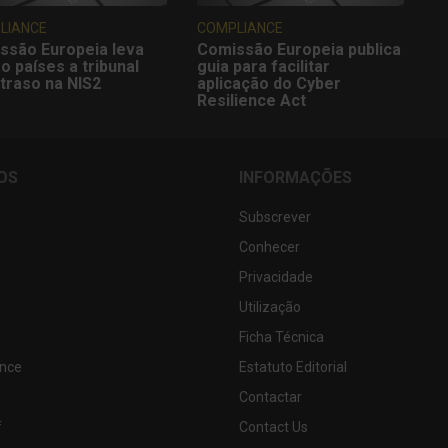
LIANCE
COMPLIANCE
ssão Europeia leva
Comissão Europeia publica
o países a tribunal
guia para facilitar
traso na NIS2
aplicação do Cyber
Resilience Act
OS
INFORMAÇÕES
Subscrever
Conhecer
Privacidade
Utilização
Ficha Técnica
nce
Estatuto Editorial
Contactar
f
Contact Us