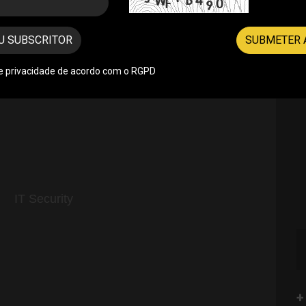
epresentantes da Abreu Advogados, da DLA Piper,
U SUBSCRITOR
SUBMETER 
de privacidade de acordo com o RGPD
+