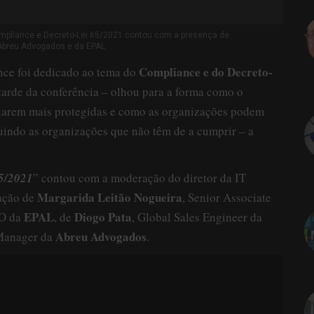
ompliance e Decreto-Lei 65/2021 contou com a presença de
 Abreu Advogados e da EPAL
Compliance e do Decreto-
nce foi dedicado ao tema do
a tarde da conferência – olhou para a forma como o
starem mais protegidas e como as organizações podem
luindo as organizações que não têm de a cumprir – a
5/2021
” contou com a moderação do diretor da IT
Margarida Leitão Nogueira
pação de
, Senior Associate
EPAL
Diogo Pata
IO da
, de
, Global Sales Engineer da
Abreu Advogados
Manager da
.