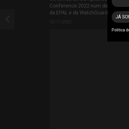
Conference 2022 num debate com r
da EPAL e da WatchGuard
JÁ SO
02/11/2022
Politica 