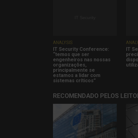
ANALYSIS
ANAL
IT Security Conference:
IT Se
“temos que ser
prec
engenheiros nas nossas
dispo
organizações,
utili
principalmente se
estamos a lidar com
sistemas críticos”
RECOMENDADO PELOS LEITO