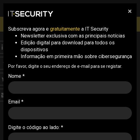
×
pesquisa
pesquisa
Men
IT Security Conference Lisboa: 8 de Outubro 2026 ✔️
Inscrições abertas
Subscreva agora e
gratuitamente
a IT Security
Newsletter exclusiva com as principais notícias
Edição digital para download para todos os
ITECH
dispositivos
Fortinet lança novos
Informação em primeira mão sobre cibersegurança
firewalls FortiGate G
Por favor, digite o seu endereço de e-mail para se registar.
Nome *
Os novos firewalls FortiGate 70G, 50G e 30G
oferecem alto desempenho, segurança
avançada e eficiência energética, integrando
Email *
inovações em inteligência artificial
26/02/2025
Digite o código ao lado: *