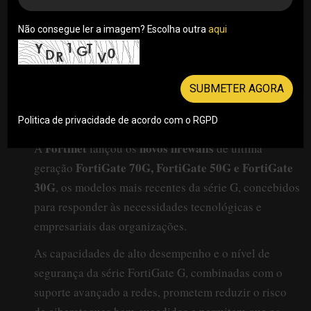
Não consegue ler a imagem? Escolha outra
aqui
SUBMETER AGORA
Politica de privacidade de acordo com o RGPD
Fortinet
novos firewalls
A
lançou os
de última
FortiGate 70G, FortiGate 50G e FortiGate
geração
30G
, os modelos mais recentes da série G, concebidos
para responder às necessidades tecnológicas e
empresariais das organizações.
As capacidades de alto desempenho e o nível de
segurança da série FortiGate G, combinadas com o
suporte avançado a redes, prometem reduzir o risco