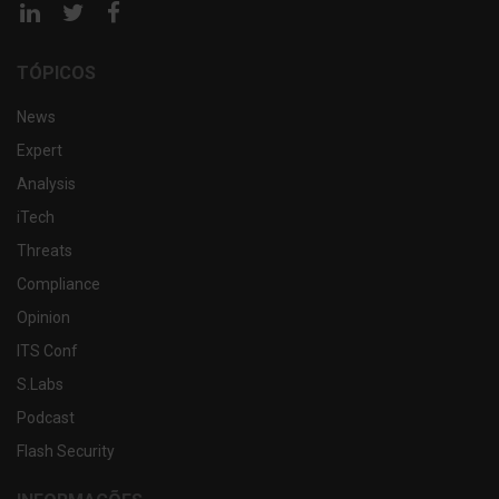
Página
Página
Página
linkedin
twitter
facebook
TÓPICOS
News
Expert
Analysis
iTech
Threats
Compliance
Opinion
ITS Conf
S.Labs
Podcast
Flash Security