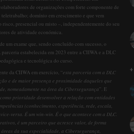
 colaboradores de organizações com forte componente de
 teletrabalho; domínio em crescimento e que vem
o risco, presencial ou misto –, independentemente do seu
etores de atividade económica.
o de um exame que, sendo concluído com sucesso, o
 A parceria estabelecida em 2023 entre a CIIWA e a DLC
pedagógica e tecnológica do curso.
+
nte da CIIWA em exercício, “
esta parceria com a DLC
ação e de maior presença e proximidade daqueles que
ade, nomeadamente na área da Cibersegurança
”. E
 como prioridade desenvolver a relação com entidades
mpetências (conhecimento, experiência, rede, escala,
vice-versa. É um win-win. É o que acontece com a DLC.
rativos, é um parceiro que acresce valor, de forma
 áreas da sua especialidade, a Cibersegurança,