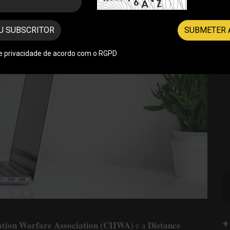
U SUBSCRITOR
SUBMETER 
de privacidade de acordo com o RGPD
+
ation Warfare Association (CIIWA)
Distance
e a