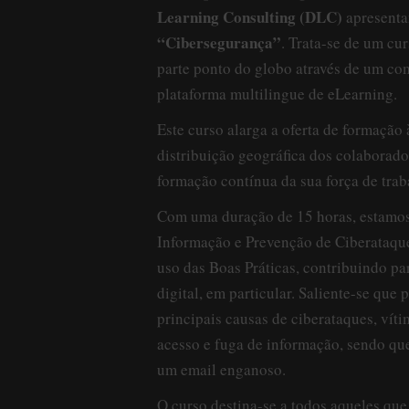
Learning Consulting (DLC)
apresenta
“Cibersegurança”
. Trata-se de um cu
parte ponto do globo através de um co
plataforma multilingue de eLearning.
Este curso alarga a oferta de formação 
distribuição geográfica dos colaborad
formação contínua da sua força de traba
Com uma duração de 15 horas, estamos
Informação e Prevenção de Ciberataque
uso das Boas Práticas, contribuindo par
digital, em particular. Saliente-se que
principais causas de ciberataques, víti
acesso e fuga de informação, sendo q
um email enganoso.
O curso destina-se a todos aqueles qu