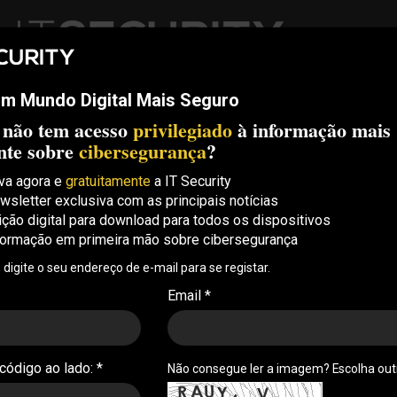
m Mundo Digital Mais Seguro
ech
Threats
Compliance
Opinion
ITS Conf
S.
 não tem acesso
privilegiado
à informação mais
Security Conference Lisboa: 8 de Outubro 2026 ✔️ Inscrições abe
nte sobre
cibersegurança
?
va agora e
gratuitamente
a IT Security
wsletter exclusiva com as principais notícias
movem curso para
ição digital para download para todos os dispositivos
formação em primeira mão sobre cibersegurança
petências em segurança
, digite o seu endereço de e-mail para se registar.
Email *
meiro curso – acessível a partir de qualquer ponto
 estabelecida entre as duas entidades
 código ao lado: *
Não consegue ler a imagem? Escolha ou