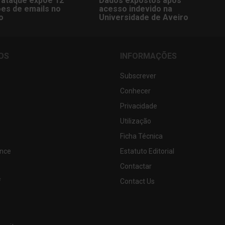
rataque expõe 12
Dados expostos após
ões de emails no
acesso indevido na
o
Universidade de Aveiro
OS
INFORMAÇÕES
Subscrever
Conhecer
Privacidade
Utilização
Ficha Técnica
nce
Estatuto Editorial
Contactar
f
Contact Us