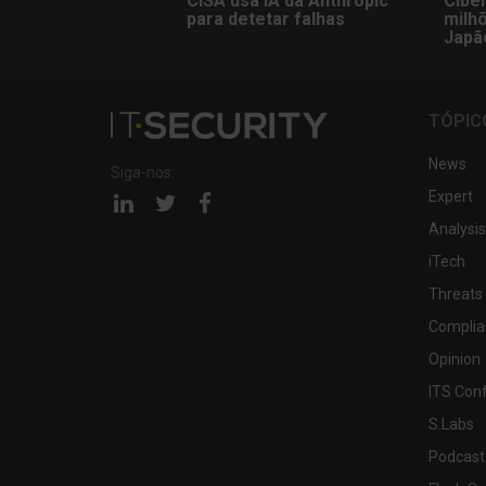
CISA usa IA da Anthropic
Cibe
para detetar falhas
milh
Japã
TÓPIC
News
Siga-nos:
Expert
Página
Página
Página
linkedin
twitter
facebook
Analysis
iTech
Threats
Complia
Opinion
ITS Con
S.Labs
Podcast