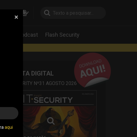
×
pesquisa
pesquisa
Labs
Podcast
Flash Security
rtas
REVISTA DIGITAL
IT SECURITY Nº31 AGOSTO 2026
tra
aqui