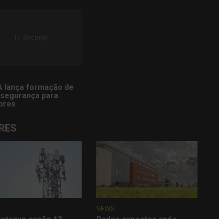
A lança formação de
rsegurança para
ores
RES
NEWS