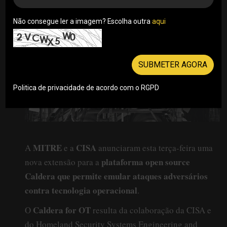
Não consegue ler a imagem? Escolha outra
aqui
SUBMETER AGORA
Politica de privacidade de acordo com o RGPD
MITRE
CISA
A
e a
anunciaram esta terça-feira uma
plataforma open source
nova extensão para a
Caldera que permite emular ataques adversários
contra tecnologia operacional
.
Caldera for OT
O
resulta da colaboração da CISA e
do Homeland Security Systems Engineering and