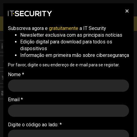
×
pesquisa
pesquisa
Men
IT Security Conference Lisboa: 8 de Outubro 2026 ✔️
Inscrições abertas
Subscreva agora e
gratuitamente
a IT Security
Newsletter exclusiva com as principais notícias
Edição digital para download para todos os
NEWS
dispositivos
CISA e MITRE lançam
Informação em primeira mão sobre cibersegurança
ferramenta para
Por favor, digite o seu endereço de e-mail para se registar.
Nome *
emulação de ataques
OT
Email *
O Caldera for OT, introduzido pelo MITRE e pela
CISA, é uma nova extensão que permite emular
ataques que têm sistemas de tecnologias
Digite o código ao lado: *
operacionais como alvo
06/09/2023