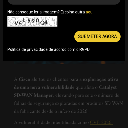
Não consegue ler a imagem? Escolha outra
aqui
SUBMETER AGORA
Politica de privacidade de acordo com o RGPD
Cisco
exploração ativa
A
alertou os clientes para a
de uma nova vulnerabilidade
Catalyst
que afeta o
SD-WAN Manager
, elevando para sete o número de
falhas de segurança exploradas em produtos SD-WAN
da fabricante desde o início de 2026.
A vulnerabilidade, identificada como
CVE-2026-