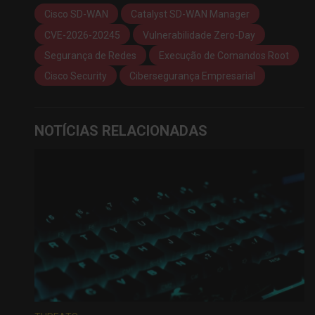
Cisco SD-WAN
Catalyst SD-WAN Manager
CVE-2026-20245
Vulnerabilidade Zero-Day
Segurança de Redes
Execução de Comandos Root
Cisco Security
Cibersegurança Empresarial
NOTÍCIAS RELACIONADAS