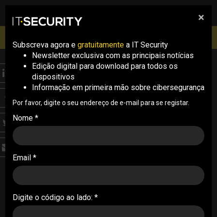
×
pesquisa
pesquisa
Men
IT Security Conference Lisboa: 8 de Outubro 2026 ✔️
Inscrições abertas
Subscreva agora e
gratuitamente
a IT Security
Newsletter exclusiva com as principais notícias
Edição digital para download para todos os
THREATS
dispositivos
Cisco alerta para
Informação em primeira mão sobre cibersegurança
sétima falha SD-WAN
Por favor, digite o seu endereço de e-mail para se registar.
Nome *
explorada em 2026
A Cisco revelou uma nova vulnerabilidade de dia
Email *
zero no Catalyst SD-WAN Manager que já está a
ser explorada. A falha permite executar
comandos com privilégios de root e ainda não
dispõe de correção
Digite o código ao lado: *
05/06/2026