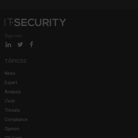
Siga-nos:
Página
Página
Página
linkedin
twitter
facebook
TÓPICOS
News
Expert
Analysis
iTech
Threats
Compliance
Opinion
ITS Conf